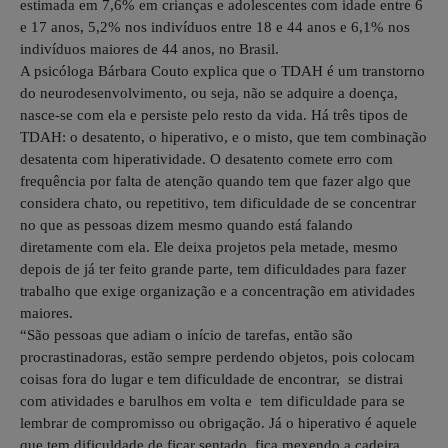
estimada em 7,6% em crianças e adolescentes com idade entre 6
e 17 anos, 5,2% nos indivíduos entre 18 e 44 anos e 6,1% nos
indivíduos maiores de 44 anos, no Brasil.
A psicóloga Bárbara Couto explica que o TDAH é um transtorno
do neurodesenvolvimento, ou seja, não se adquire a doença,
nasce-se com ela e persiste pelo resto da vida. Há três tipos de
TDAH: o desatento, o hiperativo, e o misto, que tem combinação
desatenta com hiperatividade. O desatento comete erro com
frequência por falta de atenção quando tem que fazer algo que
considera chato, ou repetitivo, tem dificuldade de se concentrar
no que as pessoas dizem mesmo quando está falando
diretamente com ela. Ele deixa projetos pela metade, mesmo
depois de já ter feito grande parte, tem dificuldades para fazer
trabalho que exige organização e a concentração em atividades
maiores.
“São pessoas que adiam o início de tarefas, então são
procrastinadoras, estão sempre perdendo objetos, pois colocam
coisas fora do lugar e tem dificuldade de encontrar, se distrai
com atividades e barulhos em volta e tem dificuldade para se
lembrar de compromisso ou obrigação. Já o hiperativo é aquele
que tem dificuldade de ficar sentado, fica mexendo a cadeira,