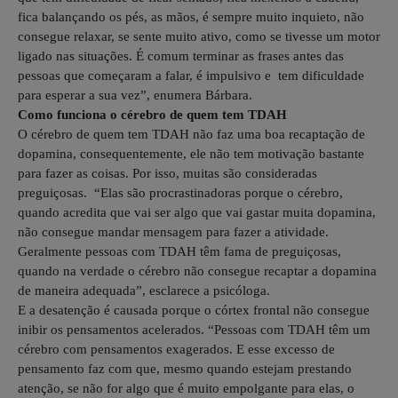
fica balançando os pés, as mãos, é sempre muito inquieto, não
consegue relaxar, se sente muito ativo, como se tivesse um motor
ligado nas situações. É comum terminar as frases antes das
pessoas que começaram a falar, é impulsivo e tem dificuldade
para esperar a sua vez”, enumera Bárbara.
Como funciona o cérebro de quem tem TDAH
O cérebro de quem tem TDAH não faz uma boa recaptação de
dopamina, consequentemente, ele não tem motivação bastante
para fazer as coisas. Por isso, muitas são consideradas
preguiçosas. “Elas são procrastinadoras porque o cérebro,
quando acredita que vai ser algo que vai gastar muita dopamina,
não consegue mandar mensagem para fazer a atividade.
Geralmente pessoas com TDAH têm fama de preguiçosas,
quando na verdade o cérebro não consegue recaptar a dopamina
de maneira adequada”, esclarece a psicóloga.
E a desatenção é causada porque o córtex frontal não consegue
inibir os pensamentos acelerados. “Pessoas com TDAH têm um
cérebro com pensamentos exagerados. E esse excesso de
pensamento faz com que, mesmo quando estejam prestando
atenção, se não for algo que é muito empolgante para elas, o