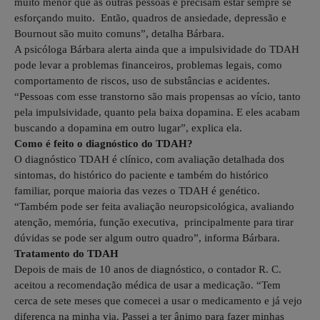
muito menor que as outras pessoas e precisam estar sempre se
esforçando muito. Então, quadros de ansiedade, depressão e
Bournout são muito comuns”, detalha Bárbara.
A psicóloga Bárbara alerta ainda que a impulsividade do TDAH
pode levar a problemas financeiros, problemas legais, como
comportamento de riscos, uso de substâncias e acidentes.
“Pessoas com esse transtorno são mais propensas ao vício, tanto
pela impulsividade, quanto pela baixa dopamina. E eles acabam
buscando a dopamina em outro lugar”, explica ela.
Como é feito o diagnóstico do TDAH?
O diagnóstico TDAH é clínico, com avaliação detalhada dos
sintomas, do histórico do paciente e também do histórico
familiar, porque maioria das vezes o TDAH é genético.
“Também pode ser feita avaliação neuropsicológica, avaliando
atenção, memória, função executiva, principalmente para tirar
dúvidas se pode ser algum outro quadro”, informa Bárbara.
Tratamento do TDAH
Depois de mais de 10 anos de diagnóstico, o contador R. C.
aceitou a recomendação médica de usar a medicação. “Tem
cerca de sete meses que comecei a usar o medicamento e já vejo
diferença na minha via. Passei a ter ânimo para fazer minhas