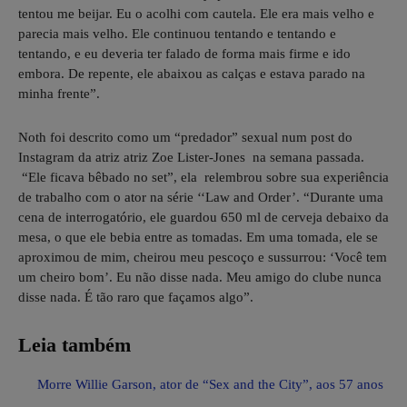
tentou me beijar. Eu o acolhi com cautela. Ele era mais velho e
parecia mais velho. Ele continuou tentando e tentando e
tentando, e eu deveria ter falado de forma mais firme e ido
embora. De repente, ele abaixou as calças e estava parado na
minha frente”.
Noth foi descrito como um “predador” sexual num post do
Instagram da atriz atriz Zoe Lister-Jones na semana passada.
“Ele ficava bêbado no set”, ela relembrou sobre sua experiência
de trabalho com o ator na série ‘‘Law and Order’. “Durante uma
cena de interrogatório, ele guardou 650 ml de cerveja debaixo da
mesa, o que ele bebia entre as tomadas. Em uma tomada, ele se
aproximou de mim, cheirou meu pescoço e sussurrou: ‘Você tem
um cheiro bom’. Eu não disse nada. Meu amigo do clube nunca
disse nada. É tão raro que façamos algo”.
Leia também
Morre Willie Garson, ator de “Sex and the City”, aos 57 anos