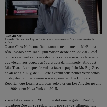
Luca Amorim
Astro de ‘ Sex and the City’ enfrenta crise no casamento após varias acusações de
assédio
O ator Chris Noth, que ficou famoso pelo papel de Mr.Big na
série, casado com Tana Lynn Wilson desde abril de 2012, está
com o casamento em crise devido a varias acusaçõesde assédio
que vieram aos poucos após a estreia da minisserie ‘And Just
Like That…’, em que ele volta a fazer o papel do Mr. Big. Zoe,
de 40 anos, e Lily, de 30 – que tiveram seus nomes verdadeiros
protegidos por pseudônimos – alegaram ao The Hollywood
Reporter, que foram estupradas pelo ator em Los Angeles no ano
de 2004 e em Nova York em 2015.
Zoe e Lily afirmaram: “Foi muito doloroso e gritei: ‘Pare!’”,
relembrou Zoe em seu relato. Lily, por sua vez, afirmou: “Ele