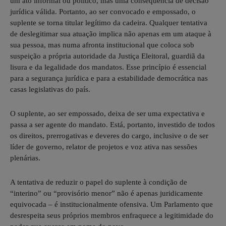
um ato informal ou político, mas uma consequência de decisão
jurídica válida. Portanto, ao ser convocado e empossado, o
suplente se torna titular legítimo da cadeira. Qualquer tentativa
de deslegitimar sua atuação implica não apenas em um ataque à
sua pessoa, mas numa afronta institucional que coloca sob
suspeição a própria autoridade da Justiça Eleitoral, guardiã da
lisura e da legalidade dos mandatos. Esse princípio é essencial
para a segurança jurídica e para a estabilidade democrática nas
casas legislativas do país.
O suplente, ao ser empossado, deixa de ser uma expectativa e
passa a ser agente do mandato. Está, portanto, investido de todos
os direitos, prerrogativas e deveres do cargo, inclusive o de ser
líder de governo, relator de projetos e voz ativa nas sessões
plenárias.
A tentativa de reduzir o papel do suplente à condição de
“interino” ou “provisório menor” não é apenas juridicamente
equivocada – é institucionalmente ofensiva. Um Parlamento que
desrespeita seus próprios membros enfraquece a legitimidade do