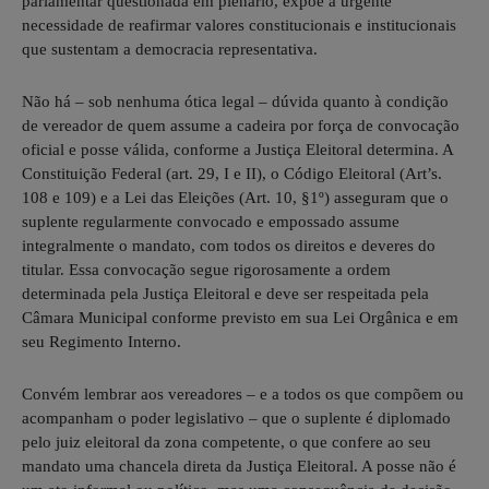
parlamentar questionada em plenário, expõe a urgente
necessidade de reafirmar valores constitucionais e institucionais
que sustentam a democracia representativa.
Não há – sob nenhuma ótica legal – dúvida quanto à condição
de vereador de quem assume a cadeira por força de convocação
oficial e posse válida, conforme a Justiça Eleitoral determina. A
Constituição Federal (art. 29, I e II), o Código Eleitoral (Art’s.
108 e 109) e a Lei das Eleições (Art. 10, §1º) asseguram que o
suplente regularmente convocado e empossado assume
integralmente o mandato, com todos os direitos e deveres do
titular. Essa convocação segue rigorosamente a ordem
determinada pela Justiça Eleitoral e deve ser respeitada pela
Câmara Municipal conforme previsto em sua Lei Orgânica e em
seu Regimento Interno.
Convém lembrar aos vereadores – e a todos os que compõem ou
acompanham o poder legislativo – que o suplente é diplomado
pelo juiz eleitoral da zona competente, o que confere ao seu
mandato uma chancela direta da Justiça Eleitoral. A posse não é