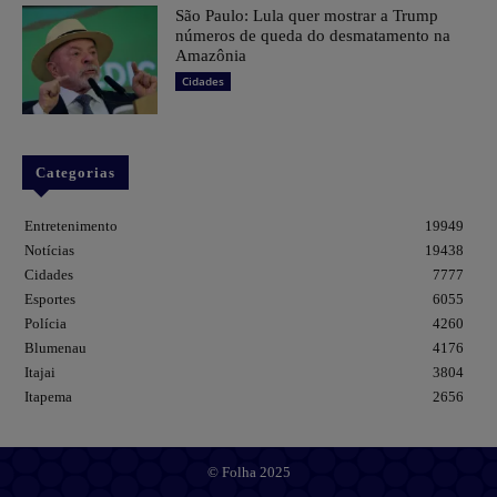
São Paulo: Lula quer mostrar a Trump
números de queda do desmatamento na
Amazônia
Cidades
Categorias
Entretenimento
19949
Notícias
19438
Cidades
7777
Esportes
6055
Polícia
4260
Blumenau
4176
Itajai
3804
Itapema
2656
© Folha 2025