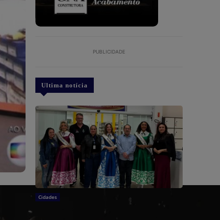
PUBLICIDADE
Ultima notícia
Cidades
Itajaí: Realeza da 37ª Marejada participa de
imersão sobre a história e a cultura da cidade