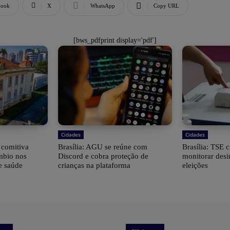
book
X
WhatsApp
Copy URL
[bws_pdfprint display='pdf']
Cidades
Cidades
e comitiva
Brasília: AGU se reúne com
Brasília: TSE 
âmbio nos
Discord e cobra proteção de
monitorar desi
e saúde
crianças na plataforma
eleições