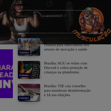
Redação
PUBLICIDADE
Itajaí: Cidade recebe comitiva
chinesa para intercâmbio nos
setores de inovação e saúde
Cidades
Brasília: AGU se reúne com
Discord e cobra proteção de
crianças na plataforma
Cidades
Brasília: TSE cria conselho
para monitorar desinformação
e IA nas eleições
Cidades