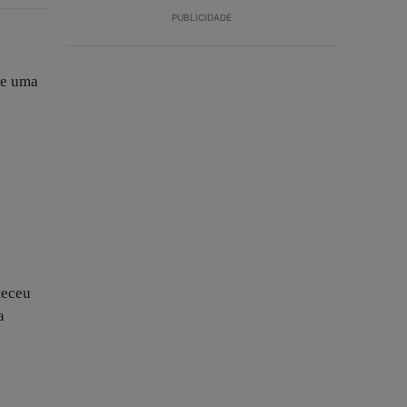
PUBLICIDADE
te uma
teceu
a