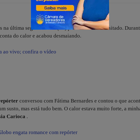
s na última segunda-feira (16) por um motivo inusitado. Duran
 conta do calor e acabou desmaiando.
 ao vivo; confira o vídeo
repórter
conversou com Fátima Bernardes e contou o que acon
m susto, mas está tudo bem. O calor estava muito forte, a minh
sia Carioca
.
Globo engata romance com repórter