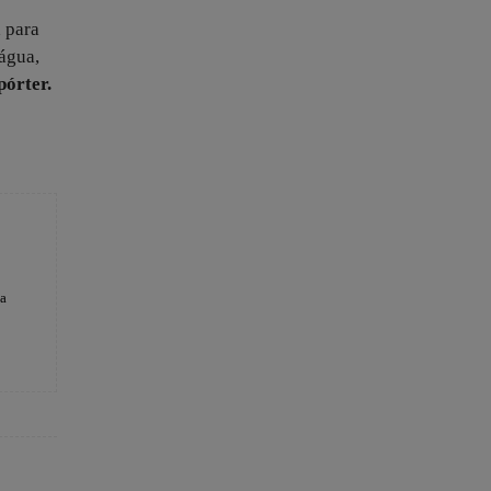
a para
água,
pórter.
 a