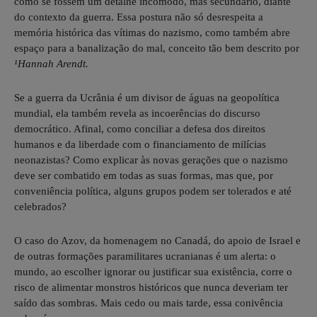
como se fossem um detalhe incômodo, mas secundário, diante
do contexto da guerra. Essa postura não só desrespeita a
memória histórica das vítimas do nazismo, como também abre
espaço para a banalização do mal, conceito tão bem descrito por
¹Hannah Arendt.
Se a guerra da Ucrânia é um divisor de águas na geopolítica
mundial, ela também revela as incoerências do discurso
democrático. Afinal, como conciliar a defesa dos direitos
humanos e da liberdade com o financiamento de milícias
neonazistas? Como explicar às novas gerações que o nazismo
deve ser combatido em todas as suas formas, mas que, por
conveniência política, alguns grupos podem ser tolerados e até
celebrados?
O caso do Azov, da homenagem no Canadá, do apoio de Israel e
de outras formações paramilitares ucranianas é um alerta: o
mundo, ao escolher ignorar ou justificar sua existência, corre o
risco de alimentar monstros históricos que nunca deveriam ter
saído das sombras. Mais cedo ou mais tarde, essa conivência