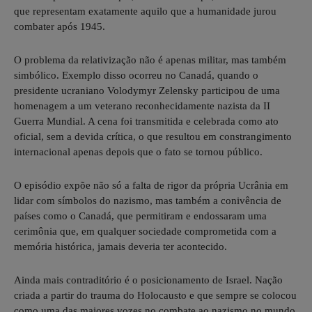
que representam exatamente aquilo que a humanidade jurou
combater após 1945.
O problema da relativização não é apenas militar, mas também
simbólico. Exemplo disso ocorreu no Canadá, quando o
presidente ucraniano Volodymyr Zelensky participou de uma
homenagem a um veterano reconhecidamente nazista da II
Guerra Mundial. A cena foi transmitida e celebrada como ato
oficial, sem a devida crítica, o que resultou em constrangimento
internacional apenas depois que o fato se tornou público.
O episódio expõe não só a falta de rigor da própria Ucrânia em
lidar com símbolos do nazismo, mas também a conivência de
países como o Canadá, que permitiram e endossaram uma
cerimônia que, em qualquer sociedade comprometida com a
memória histórica, jamais deveria ter acontecido.
Ainda mais contraditório é o posicionamento de Israel. Nação
criada a partir do trauma do Holocausto e que sempre se colocou
como uma das maiores vozes no combate ao nazismo no mundo,