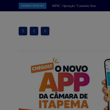
MPSC: Operação “Caminho Sem
ÚLTIMAS NOTÍCIAS
Volta” intensifica combate a facção
criminosa na Grande Florianópolis