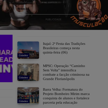
candidato a deputado estadual
Redação
PUBLICIDADE
​Itajaí: 2ª Festa das Tradições
Brasileiras começa nesta
quinta-feira (06)
Cidades
MPSC: Operação “Caminho
Sem Volta” intensifica
combate a facção criminosa na
Cidades
Grande Florianópolis
Barra Velha: Formatura do
Projeto Bombeiro Mirim marca
conquista de alunos e fortalece
Cidades
parceria pela educação