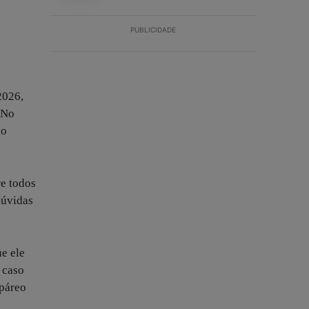
PUBLICIDADE
2026,
 No
ão
re todos
dúvidas
ue ele
 caso
 páreo