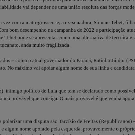
a viabilidade vai depender de uma união resoluta das forças mode
 vez com a mato-grossense, a ex-senadora, Simone Tebet, filh
. Com bom desempenho na campanha de 2022 e participação atu
 Tebet pode se apresentar como uma alternativa de terceira vi
 tucanato, anda muito fragilizada.
ados – como o atual governador do Paraná, Ratinho Júnior (PS
ato. No máximo vai apoiar algum nome de sua linha e candidata
 inimigo político de Lula que tem se declarado como possíve
o pouco provável que consiga. O mais provável é que venha apoia
 polarizar uma disputa são Tarcísio de Freitas (Republicanos) 
 – e algum nome apoiado pela esquerda, provavelmente o própri