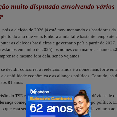
ção muito disputada envolvendo vários
r
e, pois a eleição de 2026 já está movimentando os bastidores da
o pleito do ano que vem. Embora ainda falte bastante tempo até 
tar as eleições brasileiras e governar o país a partir de 2027.
da estamos em junho de 2025), os nomes com maiores chances s
imprensa e mesmo fora dela, senão vejamos:
, se decidir concorrer à reeleição, ainda é o nome mais forte ent
 a estabilidade econômica e as alianças políticas. Contudo, há 
aos 81 anos.
cisão do TSE está inelegível até 2030. Mas não há dúvidas de q
liderança começar a desmoronar dentro do seu campo político. E,
– o que está sendo tentado por seus advogados – ele voltaria ao