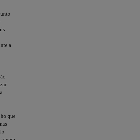
junto
e
ais
nte a
ião
izar
ta
cho que
 mas
do
é jovem,