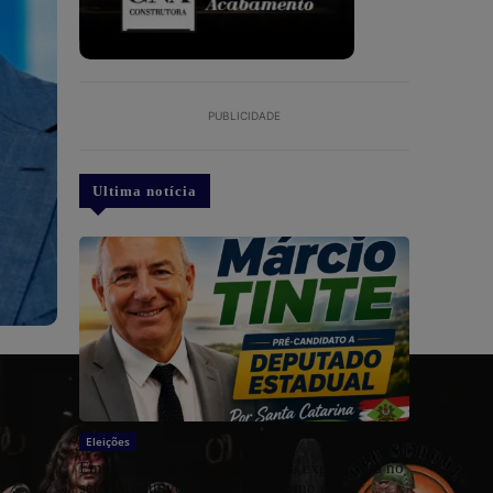
PUBLICIDADE
Ultima notícia
Eleições
Empresário Márcio Tinte coloca experiência no
setor produtivo à disposição como pré-