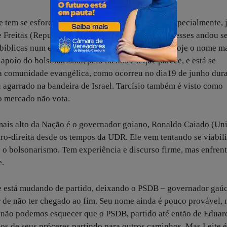
ue tem se esforçado por estar sempre na mídia e, especialmente, 
 Freitas (Republicanos), aquele mesmo que dia desses andou s
bíblicas num evento para apoiadores. Tarcísio é hoje o nome m
 apoio do bolsonarismo, pelo menos é o que parece, e está se
a comunidade evangélica, como ocorreu no dia19 de junho dura
 agarrado na bandeira de Israel. Tarcísio também é visto como
o mercado não vota.
mais alto da Nação é o governador goiano, Ronaldo Caiado (Un
tro-direita desde os tempos da UDR. Ele vem tentando se viabil
 o bolsonarismo. Tem experiência e discurso firme, mas enfren
e.
ue está mudando de partido, deixando o PSDB – governador gaú
r de não ter chegado ao fim. Seu nome ainda é pouco provável,
não podemos esquecer que o PSDB, partido até então de Eduar
ios de seus próceres partindo para outros caminhos. Mas Leite 