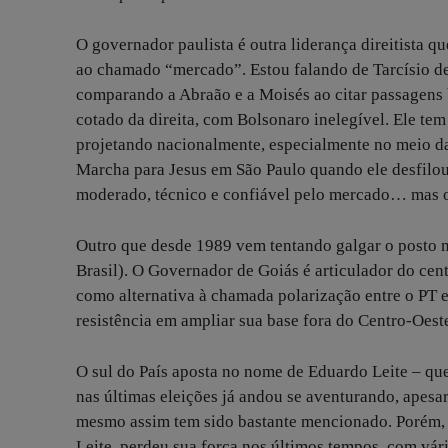
O governador paulista é outra liderança direitista q
ao chamado “mercado”. Estou falando de Tarcísio de
comparando a Abraão e a Moisés ao citar passagens 
cotado da direita, com Bolsonaro inelegível. Ele tem
projetando nacionalmente, especialmente no meio d
Marcha para Jesus em São Paulo quando ele desfilou
moderado, técnico e confiável pelo mercado… mas 
Outro que desde 1989 vem tentando galgar o posto 
Brasil). O Governador de Goiás é articulador do cen
como alternativa à chamada polarização entre o PT e
resistência em ampliar sua base fora do Centro-Oest
O sul do País aposta no nome de Eduardo Leite – q
nas últimas eleições já andou se aventurando, apesa
mesmo assim tem sido bastante mencionado. Porém, 
Leite, perdeu sua força nos últimos tempos, com vár