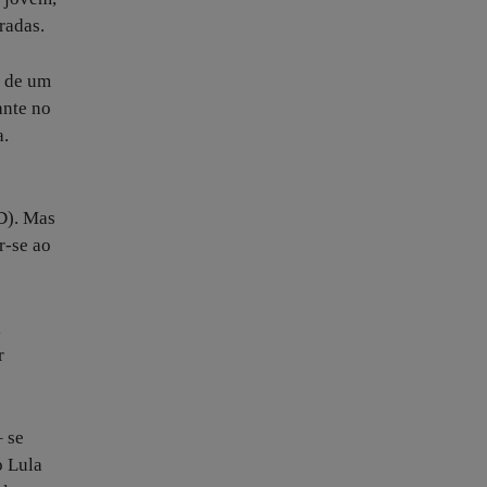
radas.
a de um
ante no
a.
D). Mas
r-se ao
l
r
– se
o Lula