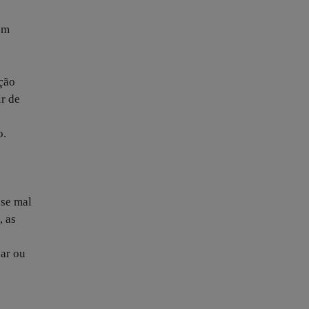
em
ação
ir de
o.
sse mal
, as
car ou