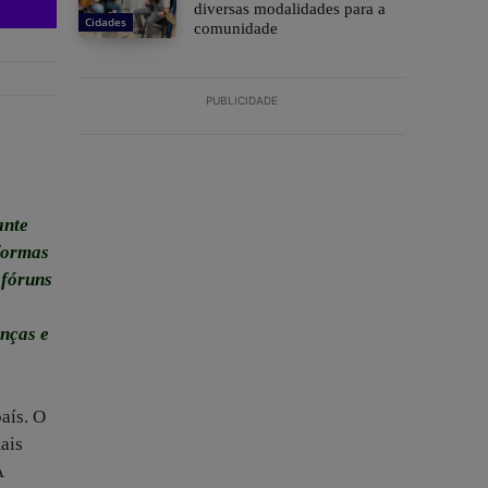
diversas modalidades para a
Cidades
comunidade
PUBLICIDADE
ante
aformas
 fóruns
anças e
aís. O
mais
A