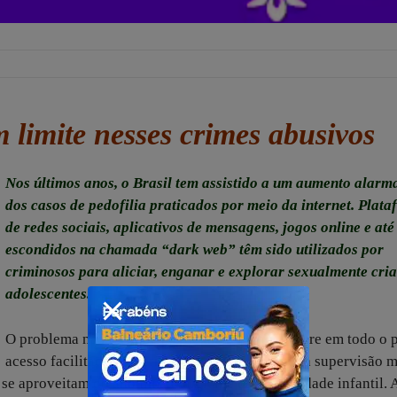
 limite nesses crimes abusivos
Nos últimos anos, o Brasil tem assistido a um aumento alarm
dos casos de pedofilia praticados por meio da internet. Plat
de redes sociais, aplicativos de mensagens, jogos online e até
escondidos na chamada “dark web” têm sido utilizados por
criminosos para aliciar, enganar e explorar sexualmente cri
adolescentes.
O problema não é exclusivo de uma região: ocorre em todo o p
acesso facilitado à internet, aliado à falta de uma supervisão 
 se aproveitam do anonimato digital e da ingenuidade infantil. 