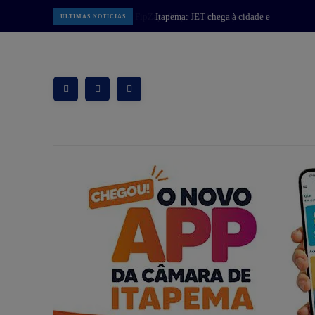
Itapema: JET chega à cidade e
ÚLTIMAS NOTÍCIAS
amplia opções de mobilidade com
patinetes elétricos compartilhados