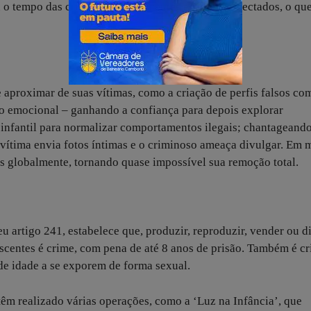
 tempo das crianças e adolescentes estarem conectados, o qu
se aproximar de suas vítimas, como a criação de perfis falsos co
o emocional – ganhando a confiança para depois explorar
infantil para normalizar comportamentos ilegais; chantageando
vítima envia fotos íntimas e o criminoso ameaça divulgar. Em 
 globalmente, tornando quase impossível sua remoção total.
u artigo 241, estabelece que, produzir, reproduzir, vender ou d
scentes é crime, com pena de até 8 anos de prisão. Também é c
de idade a se exporem de forma sexual.
 têm realizado várias operações, como a ‘Luz na Infância’, que