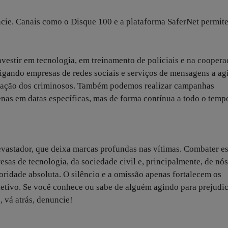
ncie. Canais como o Disque 100 e a plataforma SaferNet permit
nvestir em tecnologia, em treinamento de policiais e na cooper
rigando empresas de redes sociais e serviços de mensagens a ag
icação dos criminosos. Também podemos realizar campanhas
nas em datas específicas, mas de forma contínua a todo o temp
devastador, que deixa marcas profundas nas vítimas. Combater e
as de tecnologia, da sociedade civil e, principalmente, de nós
ioridade absoluta. O silêncio e a omissão apenas fortalecem os
oletivo. Se você conhece ou sabe de alguém agindo para prejudi
 vá atrás, denuncie!