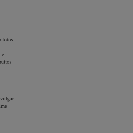
e
m fotos
 e
muitos
ivulgar
rime