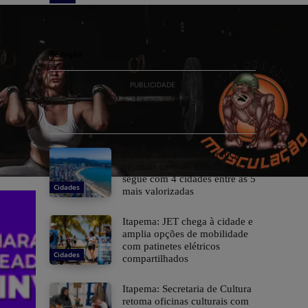
AMME apresenta ao prefeito Alexandre Xepa
prioridades para o Orçamento de 2027 em Meia
Praia
Redação
PUBLICIDADE
FipZap: SC perde liderança no
m² mais caro do Brasil, mas
segue com 4 cidades entre as 5
Cidades
mais valorizadas
Itapema: JET chega à cidade e
amplia opções de mobilidade
com patinetes elétricos
Cidades
compartilhados
Itapema: Secretaria de Cultura
retoma oficinas culturais com