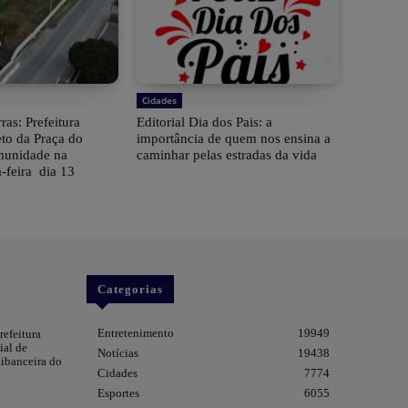
Cidades
ras: Prefeitura
Editorial Dia dos Pais: a
eto da Praça do
importância de quem nos ensina a
munidade na
caminhar pelas estradas da vida
-feira dia 13
Categorias
Entretenimento
19949
refeitura
ial de
Notícias
19438
ibanceira do
Cidades
7774
Esportes
6055