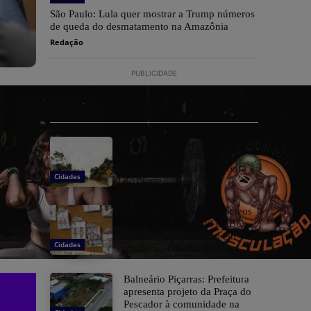
São Paulo: Lula quer mostrar a Trump números
de queda do desmatamento na Amazônia
Redação
PUBLICIDADE
São João Batista: Prefeitura
realiza entrega oficial de
pavimentação na Ribanceira
Cidades
do Norte
Balneário Camboriú: Núcleos
de Educação Infantil de BC
realizam programação em
Cidades
alusão ao Dia dos Pais
Balneário Piçarras: Prefeitura
apresenta projeto da Praça do
Pescador à comunidade na