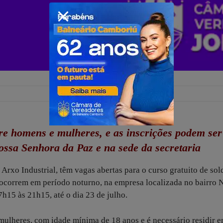
re homens e mulheres, e as inscrições podem ser
ssa Senhora da Paz e na sede da secretaria
 Arxo Industrial, têm vagas abertas para o curso gratuito de sol
s ocorrem em período noturno, na empresa localizada no bairro 
h15 às 21h15, até o dia 23 de julho.
mulheres, com idade mínima de 18 anos e é necessário residir 