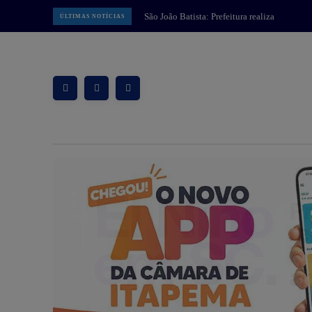
Balneário Camboriú: Núcleos de
ÚLTIMAS NOTÍCIAS
Educação Infantil de BC realizam
programação em alusão ao Dia dos
Pais