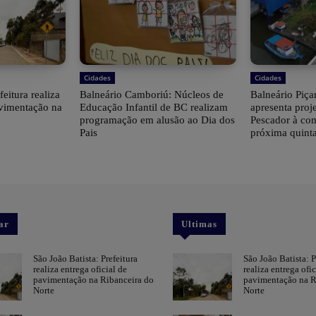
Cidades
Cidades
feitura realiza
Balneário Camboriú: Núcleos de
Balneário Piçar
avimentação na
Educação Infantil de BC realizam
apresenta proj
programação em alusão ao Dia dos
Pescador à co
Pais
próxima quinta
ar
Ultimas
São João Batista: Prefeitura
São João Batista: P
realiza entrega oficial de
realiza entrega ofic
pavimentação na Ribanceira do
pavimentação na R
Norte
Norte