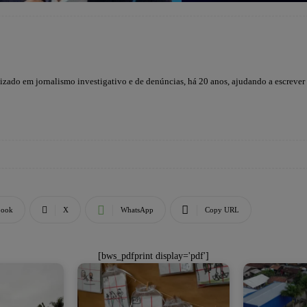
lizado em jornalismo investigativo e de denúncias, há 20 anos, ajudando a escrever
book
X
WhatsApp
Copy URL
[bws_pdfprint display='pdf']