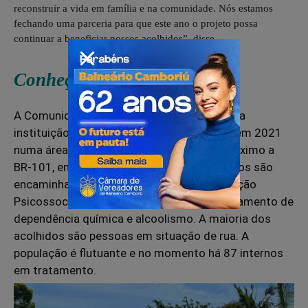
reconstruir a vida em família e na comunidade. Nós estamos
fechando uma parceria para que este ano o projeto possa
continuar a beneficiar nossos acolhidos”, disse.
Conheça a comunidade
A Comunidade Terapêutica Viver Livre é uma
instituição sem fins lucrativos implantada em 2021
numa área rodeada pela Mata Atlântica, próximo a
BR-101, em Balneário Camboriú. Os acolhidos são
encaminhados por meio do Centro de Atenção
Psicossocial (CAPS) do município para tratamento de
dependência química e alcoolismo. A maioria dos
acolhidos são pessoas em situação de rua. A
população é flutuante e no momento há 87 internos
em tratamento.