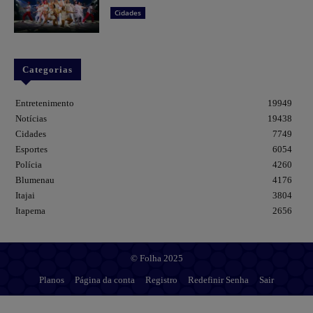
Cidades
Categorias
Entretenimento
19949
Notícias
19438
Cidades
7749
Esportes
6054
Polícia
4260
Blumenau
4176
Itajai
3804
Itapema
2656
© Folha 2025
Planos
Página da conta
Registro
Redefinir Senha
Sair