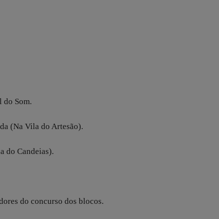
l do Som.
da (Na Vila do Artesão).
da do Candeias).
dores do concurso dos blocos.