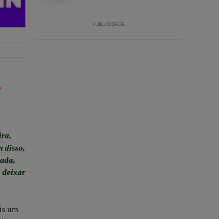
PUBLICIDADE
e
ra,
 disso,
tada,
a deixar
is um