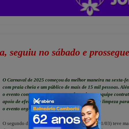
a, seguiu no sábado e prossegu
O Carnaval de 2025 começou da melhor maneira na sexta-fei
com praia cheia e um público de mais de 15 mil pessoas. Além
o evento contou com segurança reforçada por equipe contra
apoio de efetivo da Polícia Militar, e equipes de limpeza par
o evento organizado.
O segundo dia do Folia BP 2025 neste sábado (01/03) teve ma