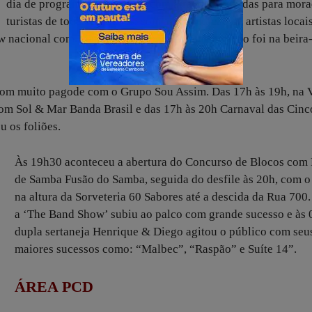
dia de programação extensa, com atrações variadas para mora
turistas de todas as idades, com apresentação de artistas locai
ow nacional com Henrique & Diego. A concentração foi na beira
om muito pagode com o Grupo Sou Assim. Das 17h às 19h, na V
com Sol & Mar Banda Brasil e das 17h às 20h Carnaval das Cinc
 os foliões.
Às 19h30 aconteceu a abertura do Concurso de Blocos com 
de Samba Fusão do Samba, seguida do desfile às 20h, com o 
na altura da Sorveteria 60 Sabores até a descida da Rua 700
a ‘The Band Show’ subiu ao palco com grande sucesso e às 
dupla sertaneja Henrique & Diego agitou o público com seu
maiores sucessos como: “Malbec”, “Raspão” e Suíte 14”.
ÁREA PCD