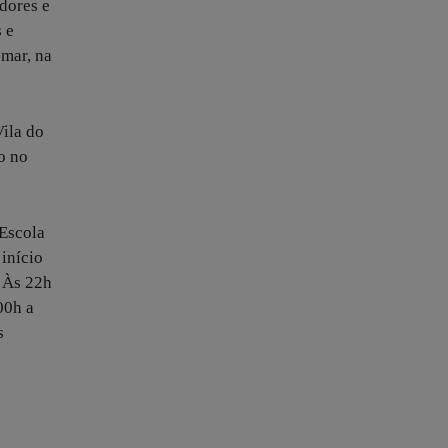
dores e
s e
-mar, na
ila do
o no
Escola
início
. Às 22h
00h a
s