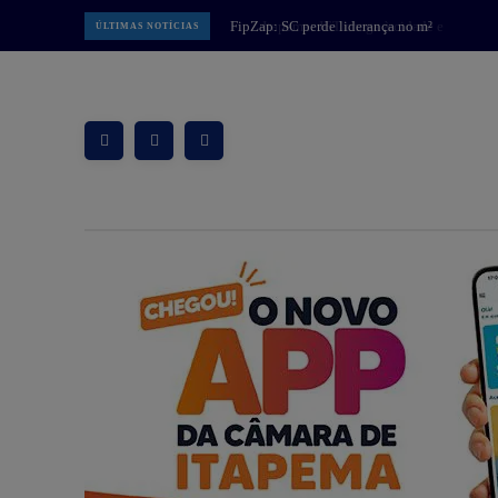
Itapema: JET chega à cidade e
ÚLTIMAS NOTÍCIAS
amplia opções de mobilidade com
patinetes elétricos compartilhados