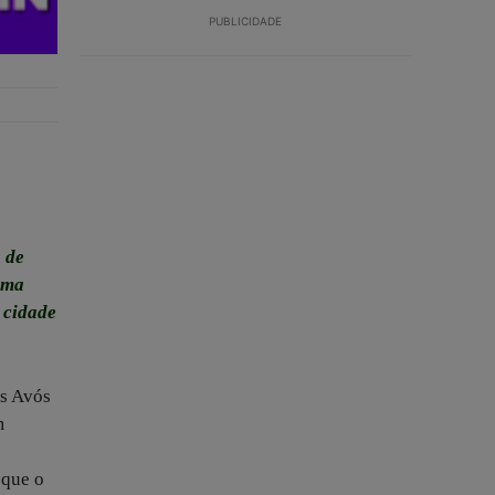
PUBLICIDADE
 de
 uma
 cidade
os Avós
m
 que o