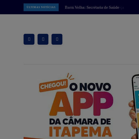
Guaramirim: Prefeitura começa
ÚLTIMAS NOTÍCIAS
implantar Muralha Digital com 78
câmeras