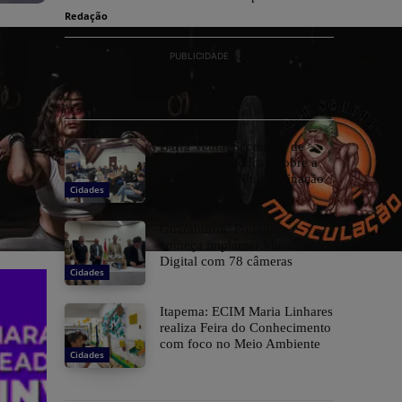
Redação
PUBLICIDADE
Barra Velha: Secretaria de
Saúde lança podcast sobre a
campanha de Multivacinação
Cidades
Guaramirim: Prefeitura
começa implantar Muralha
Digital com 78 câmeras
Cidades
Itapema: ECIM Maria Linhares
realiza Feira do Conhecimento
com foco no Meio Ambiente
Cidades