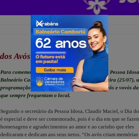
dos Avós
Para comemorar o Dia dos Avós, a Secretaria da Pessoa Idosa
Balneário Camboriú (SPI) realiza, nesta sexta-feira (25/07),
programação especial e gratuita voltada aos vovôs e vovós da
que sempre frequentam o local.
Segundo o secretário da Pessoa Idosa, Claudir Maciel, o Dia d
é especial e deve ser comemorado, pois é o dia em que se faze
homenagens e agradecimentos ao amor e ao carinho que eles
dedicaram e dedicam aos seus netos. “Os avós criam memórias