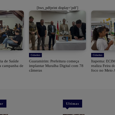
[bws_pdfprint display='pdf']
Cidades
Cidades
ria de Saúde
Guaramirim: Prefeitura começa
Itapema: ECIM
 a campanha de
implantar Muralha Digital com 78
realiza Feira
câmeras
foco no Meio 
ar
Ultimas