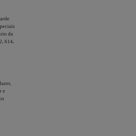
tarde
peciais
rio da
2, 614,
lazer,
r e
os