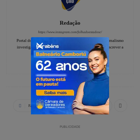
Redação
https://www.instagram.com/folhadoestadosc/
Portal do notícias Folha do Estado especializado em jornalismo
investigativo e de denúncias, há 20 anos, ajudando a escrever a
história dos catarinenses.
Facebook
X
WhatsApp
PUBLICIDADE