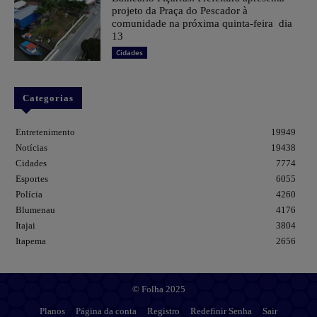
projeto da Praça do Pescador à
comunidade na próxima quinta-feira dia
13
Cidades
Categorias
Entretenimento
19949
Notícias
19438
Cidades
7774
Esportes
6055
Polícia
4260
Blumenau
4176
Itajai
3804
Itapema
2656
© Folha 2025
Planos
Página da conta
Registro
Redefinir Senha
Sair