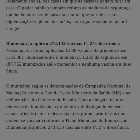
isolamento social, nos casos em que as pessoas podem ficar em
casa. O poder público também reforça as medidas de segurança,
que incluem o uso de máscara sempre que sair de casa e a
higienização freqüente das mãos, com água e sabão ou álcool
em gel.
Blumenau já aplicou 273.133 vacinas 1ª, 2ª e dose única
Nesta quarta, foram aplicadas 1.589 vacinas da primeira dose
(185.381 imunizados até o momento), 1.235 da segunda dose
(87.752 imunizados até o momento) e nenhuma vacina em dose
única.
O município segue as determinações da Campanha Nacional de
Vacinação contra a Covid-19, do Ministério da Saúde (MS) e as
deliberações do Governo do Estado. Com a chegada de novas
remessas de imunizante a prefeitura vai divulgando em seus
canais oficiais (site e redes sociais) os grupos prioritários que
podem se vacinar conforme o Plano Municipal de Imunização.
Blumenau já aplicou 273.133 vacinas entre 1ª, 2ª e dose única.