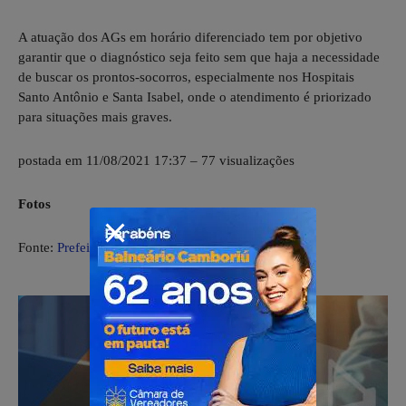
A atuação dos AGs em horário diferenciado tem por objetivo
garantir que o diagnóstico seja feito sem que haja a necessidade
de buscar os prontos-socorros, especialmente nos Hospitais
Santo Antônio e Santa Isabel, onde o atendimento é priorizado
para situações mais graves.
postada em 11/08/2021 17:37 – 77 visualizações
Fotos
Fonte:
Prefeitura de Blumenau SC