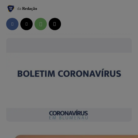
da
Redação