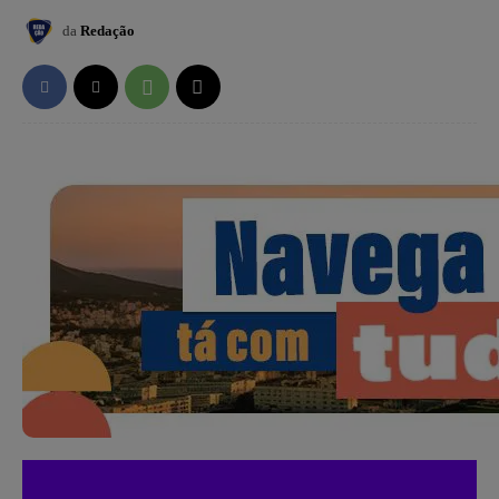
da
Redação