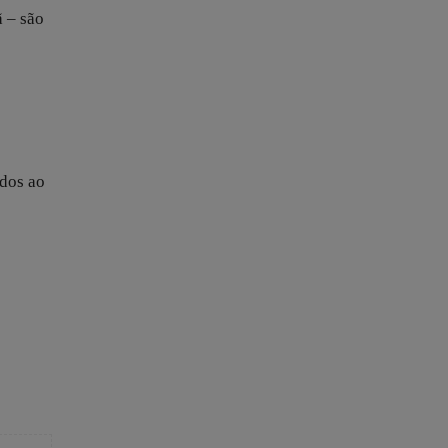
ã – são
ados ao