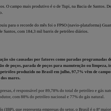
ços. O campo mais produtivo é o de Tupi, na Bacia de Santos. De
o.
ibuiu para o recorde do mês foi o FPSO (navio-plataforma) Gua
 Santos, com 184,3 mil barris de petróleo diários.
dução são causadas por fatores como paradas programadas d
o de poços, parada de poços para manutenção ou limpeza, in
 petróleo produzido no Brasil em julho, 97,7% vêm de campo
 dos mares.
resas, é responsável por 89,78% do total de petróleo e gás nat
rodutor, com 88% do petróleo nacional e 77% do gás natural.
s (IBP), que representa empresas do setor, o Brasil é o 8º maior