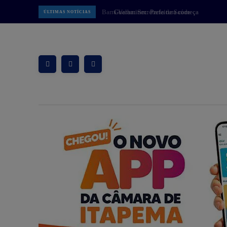
Guaramirim: Prefeitura começa
ÚLTIMAS NOTÍCIAS
implantar Muralha Digital com 78
câmeras