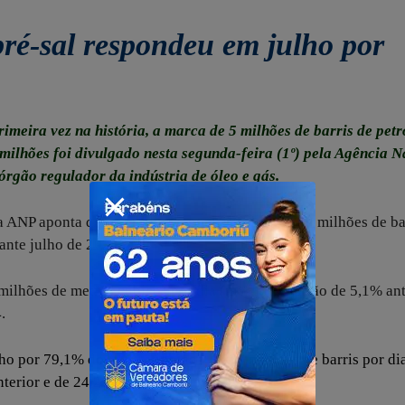
ré-sal respondeu em julho por
rimeira vez na história, a marca de 5 milhões de barris de petr
 milhões foi divulgado nesta segunda-feira (1º) pela Agência N
 órgão regulador da indústria de óleo e gás.
a ANP aponta que a produção no mês foi de 3,959 milhões de ba
ante julho de 2024.
 milhões de metros cúbicos por dia (m³/d), expansão de 5,1% an
.
 por 79,1% do total, atingindo 4,077 milhões de barris por dia
terior e de 24,2% ante julho de 2024.