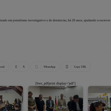
lizado em jornalismo investigativo e de denúncias, há 20 anos, ajudando a escrever
book
X
WhatsApp
Copy URL
[bws_pdfprint display='pdf']