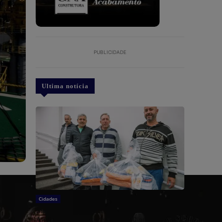
PUBLICIDADE
Ultima notícia
Cidades
Biguaçu: Programa de Auxílio ao Pescador
Artesanal beneficia cerca de 100 profissionais