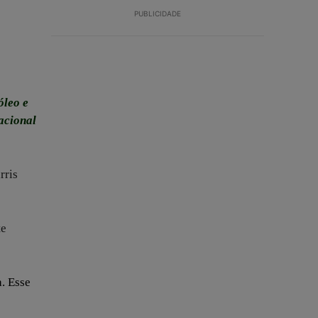
PUBLICIDADE
óleo e
acional
rris
te
. Esse