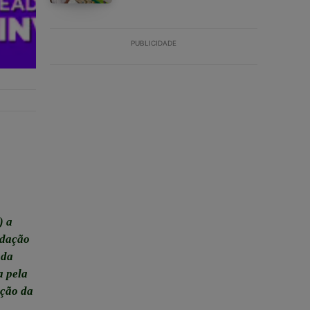
PUBLICIDADE
) a
ndação
ada
a pela
ação da