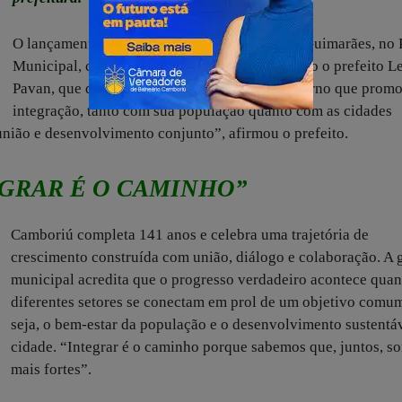
O lançamento aconteceu no auditório Ulisses Guimarães, no
Municipal, com a presença de autoridades como o prefeito L
Pavan, que destacou a importância de um governo que promo
integração, tanto com sua população quanto com as cidades
união e desenvolvimento conjunto”, afirmou o prefeito.
EGRAR É O CAMINHO”
Camboriú completa 141 anos e celebra uma trajetória de
crescimento construída com união, diálogo e colaboração. A 
municipal acredita que o progresso verdadeiro acontece qua
diferentes setores se conectam em prol de um objetivo comu
seja, o bem-estar da população e o desenvolvimento sustentá
cidade. “Integrar é o caminho porque sabemos que, juntos, s
mais fortes”.