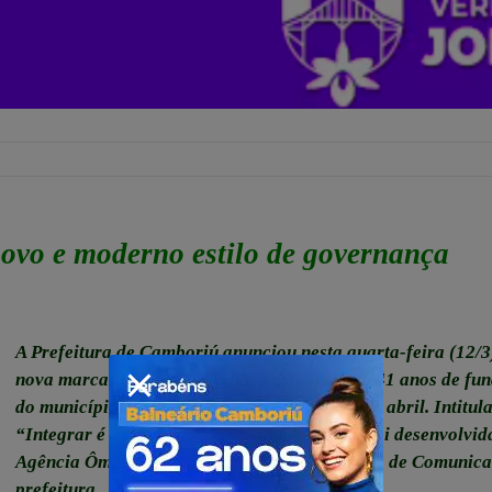
vo e moderno estilo de governança
A Prefeitura de Camboriú anunciou nesta quarta-feira (12/3
nova marca comemorativa para celebrar os 141 anos de fu
do município, que será completado no dia 5 de abril. Intitul
“Integrar é o Caminho”, a identidade visual foi desenvolvid
Agência Ômega, em parceria com a Assessoria de Comunic
prefeitura.