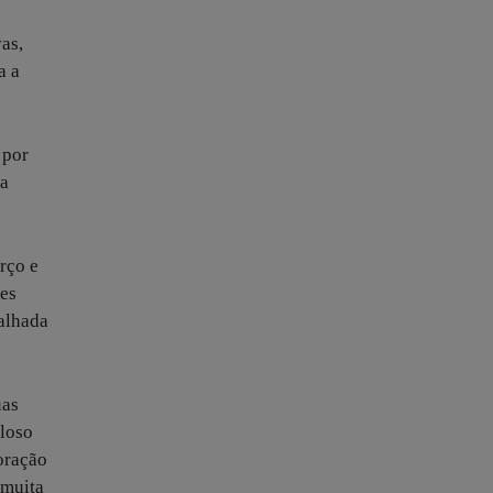
s
vas,
a a
 por
ma
rço e
ões
talhada
uas
uloso
oração
 muita