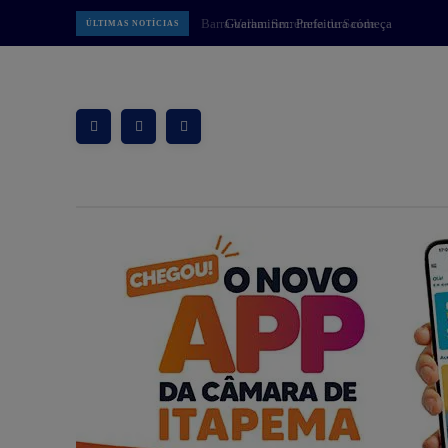
Guaramirim: Prefeitura começa
ÚLTIMAS NOTÍCIAS
implantar Muralha Digital com 78
câmeras