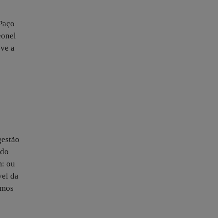
 Paço
eonel
ve a
gestão
ndo
m: ou
vel da
omos