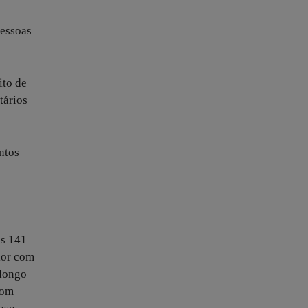
pessoas
ito de
tários
ntos
us 141
rior com
 longo
com