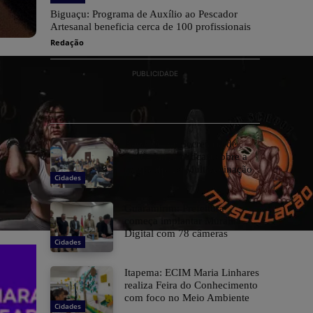
Biguaçu: Programa de Auxílio ao Pescador
Artesanal beneficia cerca de 100 profissionais
Redação
PUBLICIDADE
Barra Velha: Secretaria de
Saúde lança podcast sobre a
campanha de Multivacinação
Cidades
Guaramirim: Prefeitura
começa implantar Muralha
Digital com 78 câmeras
Cidades
Itapema: ECIM Maria Linhares
realiza Feira do Conhecimento
com foco no Meio Ambiente
Cidades