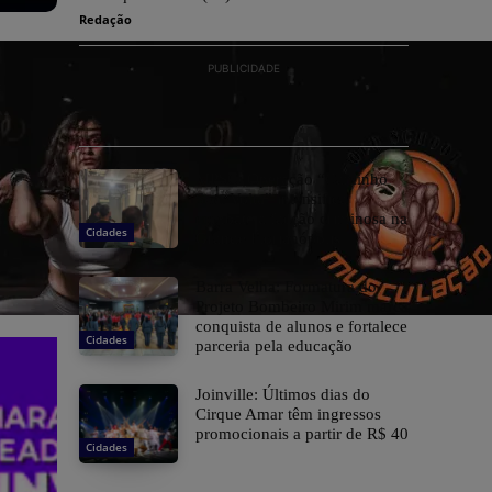
Redação
PUBLICIDADE
MPSC: Operação “Caminho
Sem Volta” intensifica
combate a facção criminosa na
Cidades
Grande Florianópolis
Barra Velha: Formatura do
Projeto Bombeiro Mirim marca
conquista de alunos e fortalece
Cidades
parceria pela educação
Joinville: Últimos dias do
Cirque Amar têm ingressos
promocionais a partir de R$ 40
Cidades