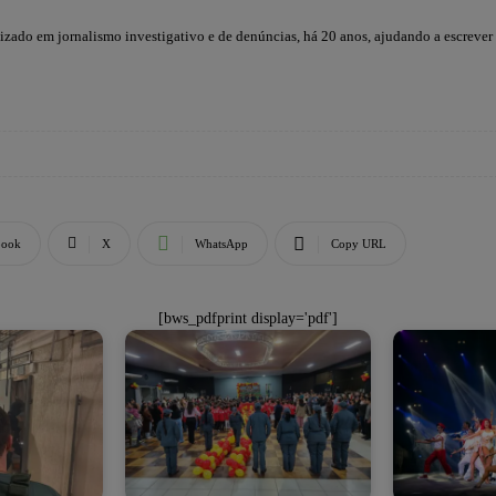
lizado em jornalismo investigativo e de denúncias, há 20 anos, ajudando a escrever
book
X
WhatsApp
Copy URL
[bws_pdfprint display='pdf']