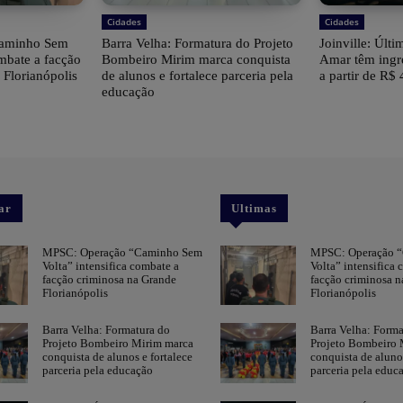
Cidades
Cidades
Caminho Sem
Barra Velha: Formatura do Projeto
Joinville: Últ
ombate a facção
Bombeiro Mirim marca conquista
Amar têm ingr
 Florianópolis
de alunos e fortalece parceria pela
a partir de R$ 
educação
ar
Ultimas
MPSC: Operação “Caminho Sem
MPSC: Operação 
Volta” intensifica combate a
Volta” intensifica 
facção criminosa na Grande
facção criminosa n
Florianópolis
Florianópolis
Barra Velha: Formatura do
Barra Velha: Forma
Projeto Bombeiro Mirim marca
Projeto Bombeiro 
conquista de alunos e fortalece
conquista de alunos
parceria pela educação
parceria pela educ