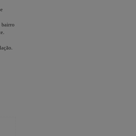
 e
 bairro
e.
lação.