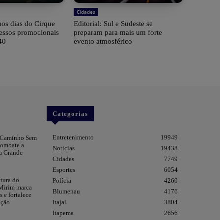
Cidades
imos dias do Cirque
Editorial: Sul e Sudeste se
essos promocionais
preparam para mais um forte
40
evento atmosférico
Categorias
Entretenimento
19949
“Caminho Sem
combate a
Notícias
19438
a Grande
Cidades
7749
Esportes
6054
tura do
Polícia
4260
Mirim marca
Blumenau
4176
 e fortalece
Itajai
3804
ação
Itapema
2656