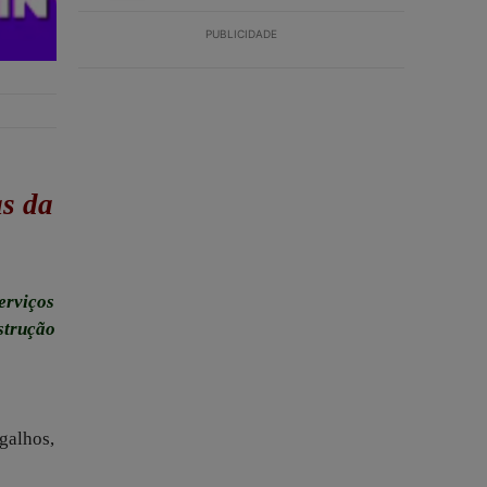
PUBLICIDADE
as da
erviços
strução
galhos,