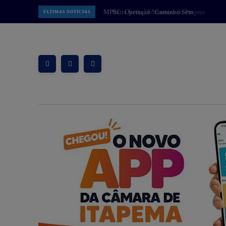
Barra Velha: Formatura do Projeto
ÚLTIMAS NOTÍCIAS
Bombeiro Mirim marca conquista
de alunos e fortalece parceria pela
educação