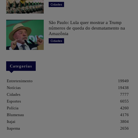
Cidades
São Paulo: Lula quer mostrar a Trump
números de queda do desmatamento na
Amazônia
Cidades
Categorias
Entretenimento
19949
Notícias
19438
Cidades
7777
Esportes
6055
Polícia
4260
Blumenau
4176
Itajai
3804
Itapema
2656