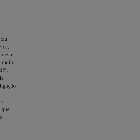
pela
vice,
e neste
s muito
il”,
le
oligação
as
o que
o