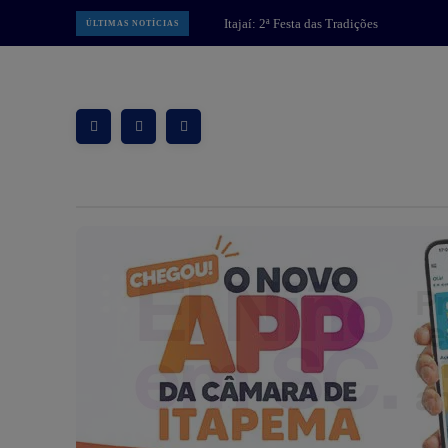
MPSC: Operação “Caminho Sem
ÚLTIMAS NOTÍCIAS
Volta” intensifica combate a facção
criminosa na Grande Florianópolis