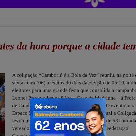
tes da hora porque a cidade te
A coligação “Camboriú é a Bola da Vez” reuniu, na noite 
sexta-feira (06) a exatos 30 dias da eleição de 06;10, mil
eleitores para uma grande festa que consolida a campanh
Leonel Pavan e Jozias Silva – Casa de Madrinha – à Prefe
de Camboriú para o quadriênio 2025/2028. O evento oco
Espaço 55, no centro de Camboriú, para o qual a Coligaç
levou uma extensa lista contendo os nomes de 58 candida
vereador pelas siglas PSD, Podemos, PDT e Federação
Cidadania, e PSDB.