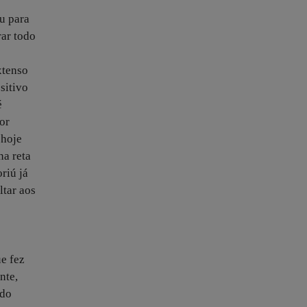
u para
rar todo
xtenso
sitivo
é
or
 hoje
na reta
riú já
ltar aos
e fez
nte,
 do