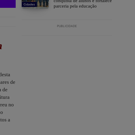
conquista de alunos e fortalece
Cidades
parceria pela educação
PUBLICIDADE
m
desta
hares de
a de
itura
rreu no
ão
tos a