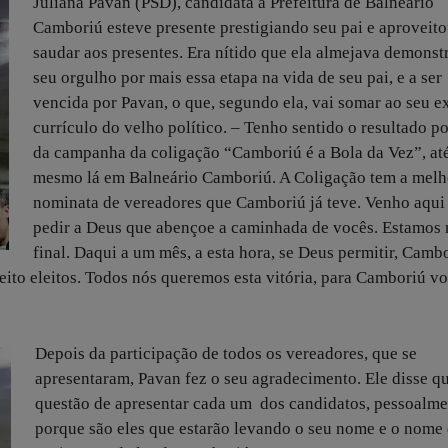
Juliana Pavan (PSD), candidata à Prefeitura de Balneário
Camboriú esteve presente prestigiando seu pai e aproveito
saudar aos presentes. Era nítido que ela almejava demonst
seu orgulho por mais essa etapa na vida de seu pai, e a ser
vencida por Pavan, o que, segundo ela, vai somar ao seu e
currículo do velho político. – Tenho sentido o resultado po
da campanha da coligação “Camboriú é a Bola da Vez”, at
mesmo lá em Balneário Camboriú. A Coligação tem a melh
nominata de vereadores que Camboriú já teve. Venho aqui
pedir a Deus que abençoe a caminhada de vocês. Estamos 
final. Daqui a um mês, a esta hora, se Deus permitir, Cambo
eito eleitos. Todos nós queremos esta vitória, para Camboriú vo
Depois da participação de todos os vereadores, que se
apresentaram, Pavan fez o seu agradecimento. Ele disse qu
questão de apresentar cada um dos candidatos, pessoalme
porque são eles que estarão levando o seu nome e o nome