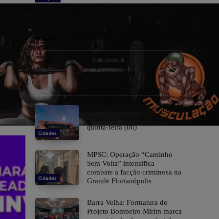
Empresário Márcio Tinte coloca experiência no
setor produtivo à disposição como pré-
candidato a deputado estadual
Redação
PUBLICIDADE
​Itajaí: 2ª Festa das Tradições
Brasileiras começa nesta
quinta-feira (06)
Cidades
MPSC: Operação “Caminho
Sem Volta” intensifica
combate a facção criminosa na
Cidades
Grande Florianópolis
Barra Velha: Formatura do
Projeto Bombeiro Mirim marca