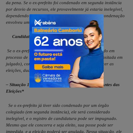
da pena. Se o ex-prefeito foi condenado em segunda instância
por desvio de recursos, ele provavelmente já estaria inelegível,
dependendo de quando a pena foi cumprida e se a condenação
envolveu uma decisão colegiada.
Candidatura e Eleição: Possibilidades
Se o ex-prefeito, após ter cumprido a pena ou estando em
processo de recurso (e ainda não com a decisão transitada em
julgado), conseguir registrar sua candidatura e vencer as
eleições, duas situações podem ocorrer:
– Situação 1: Condenação Transitada em Julgado Antes das
Eleições*
Se o ex-prefeito já tiver sido condenado por um órgão
colegiado (em segunda instância), ele será considerado
inelegível, e o registro de candidatura pode ser impugnado.
Mesmo que ele concorra e seja eleito, sua posse pode ser
impedida, e a eleição poderá ser anulada. Nessa situação, ele