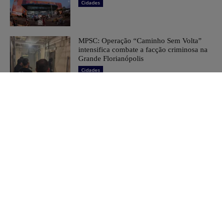
Cidades
MPSC: Operação “Caminho Sem Volta”
intensifica combate a facção criminosa na
Grande Florianópolis
Cidades
Barra Velha: Formatura do Projeto
Bombeiro Mirim marca conquista de
alunos e fortalece parceria pela educação
Cidades
Categorias
Entretenimento
19949
Notícias
19438
Cidades
7749