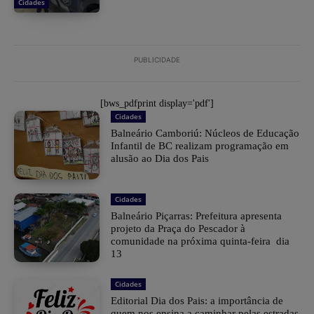
Cidades
PUBLICIDADE
[bws_pdfprint display='pdf']
Cidades
Balneário Camboriú: Núcleos de Educação
Infantil de BC realizam programação em
alusão ao Dia dos Pais
Cidades
Balneário Piçarras: Prefeitura apresenta
projeto da Praça do Pescador à
comunidade na próxima quinta-feira dia
13
Cidades
Editorial Dia dos Pais: a importância de
quem nos ensina a caminhar pelas estradas