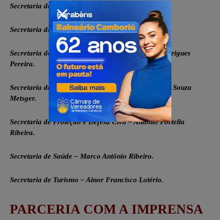
Secretaria de Educação – Carin Bernardete Krug.
Secretaria de Finanças – Silvioirã dos Santos.
Secretaria de Obras e Serviços Urbanos – José Rodrigues
Pereira.
Secretaria de Planejamento Urbano – Alexandre de Souza
Metsger.
Secretaria de Proteção e Defesa Civil – Antonio Portella
Ribeira.
Secretaria de Saúde – Marco Antônio Ribeiro.
Secretaria de Turismo – Ainor Francisco Lotério.
PARCERIA COM A IMPRENSA