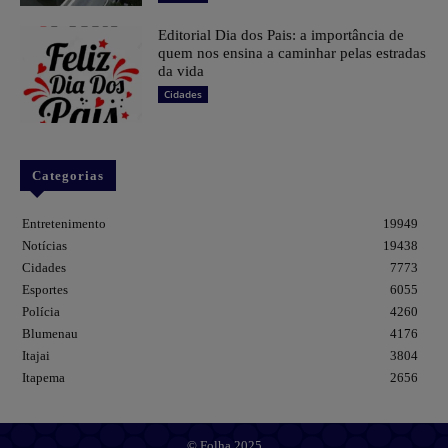
Editorial Dia dos Pais: a importância de
quem nos ensina a caminhar pelas estradas
da vida
Cidades
Categorias
Entretenimento
19949
Notícias
19438
Cidades
7773
Esportes
6055
Polícia
4260
Blumenau
4176
Itajai
3804
Itapema
2656
© Folha 2025