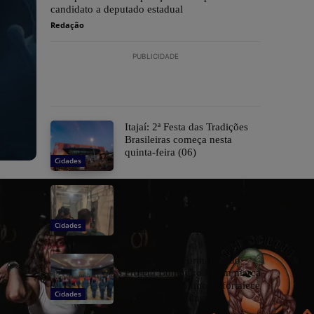
candidato a deputado estadual
Redação
PUBLICIDADE
​Itajaí: 2ª Festa das Tradições
Brasileiras começa nesta
quinta-feira (06)
Cidades
MPSC: Operação “Caminho
Sem Volta” intensifica
combate a facção criminosa na
Cidades
Grande Florianópolis
Barra Velha: Formatura do
Projeto Bombeiro Mirim marca
conquista de alunos e fortalece
Cidades
parceria pela educação