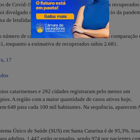
dos de Covid-19. Desses, 896.533 são considerados recuperados
 divulgado nesta segunda-feira, 17. Desde o início da pandem
a de letalidade atual é de 1,56%.
 número de casos ativos e há 31 óbitos a mais em comparação
1, enquanto a estimativa de recuperados subiu 2.681.
ra, 17
ados
ios catarinenses e 292 cidades registraram pelo menos um
pios. A região com a maior quantidade de casos ativos hoje,
em 648 para cada 100 mil habitantes. Na sequência, aparecem 
istema Único de Saúde (SUS) em Santa Catarina é de 95,3%. Iss
 para adultos, 1.447 estão ocupados, sendo 974 por pacientes co