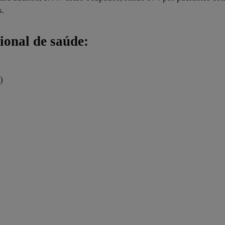
s.
ional de saúde:
)