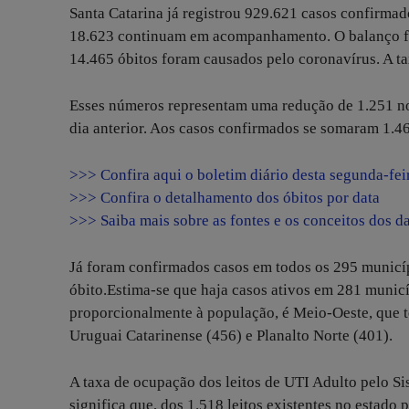
Santa Catarina já registrou 929.621 casos confirma
18.623 continuam em acompanhamento. O balanço foi
14.465 óbitos foram causados pelo coronavírus. A tax
Esses números representam uma redução de 1.251 no
dia anterior. Aos casos confirmados se somaram 1.46
>>> Confira aqui o boletim diário desta segunda-fei
>>> Confira o detalhamento dos óbitos por data
>>> Saiba mais sobre as fontes e os conceitos dos d
Já foram confirmados casos em todos os 295 municíp
óbito.Estima-se que haja casos ativos em 281 municí
proporcionalmente à população, é Meio-Oeste, que t
Uruguai Catarinense (456) e Planalto Norte (401).
A taxa de ocupação dos leitos de UTI Adulto pelo S
significa que, dos 1.518 leitos existentes no estado