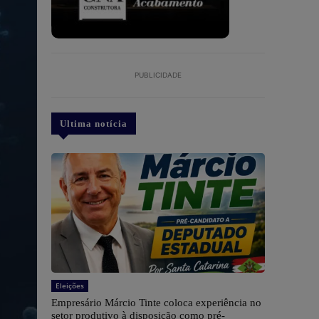
PUBLICIDADE
Ultima notícia
Eleições
Empresário Márcio Tinte coloca experiência no
setor produtivo à disposição como pré-