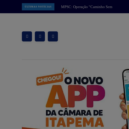
MPSC: Operação “Caminho Sem
ÚLTIMAS NOTÍCIAS
Volta” intensifica combate a facção
criminosa na Grande Florianópolis