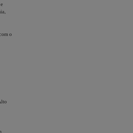
 e
ia,
 com o
Alto
o
m