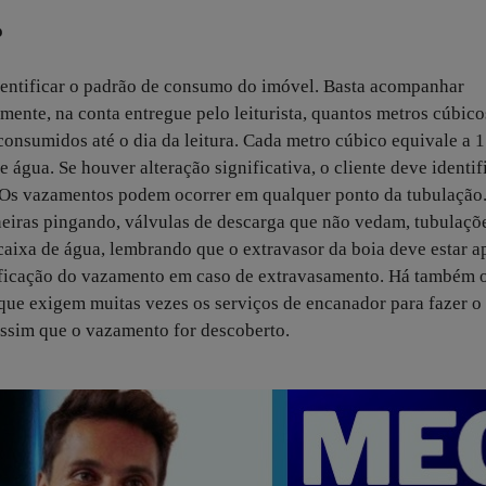
o
identificar o padrão de consumo do imóvel. Basta acompanhar
mente, na conta entregue pelo leiturista, quantos metros cúbico
consumidos até o dia da leitura. Cada metro cúbico equivale a 
de água. Se houver alteração significativa, o cliente deve identif
 Os vazamentos podem ocorrer em qualquer ponto da tubulação
eiras pingando, válvulas de descarga que não vedam, tubulaçõ
caixa de água, lembrando que o extravasor da boia deve estar a
ntificação do vazamento em caso de extravasamento. Há também 
que exigem muitas vezes os serviços de encanador para fazer o
ssim que o vazamento for descoberto.