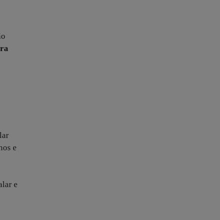
ão
ara
lar
nos e
lar e