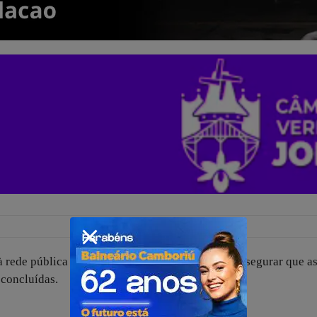
 rede pública de água e esgoto, é obrigação se assegurar que a
 concluídas.