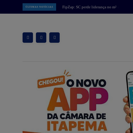
Itapema: JET chega à cidade e
ÚLTIMAS NOTÍCIAS
amplia opções de mobilidade com
patinetes elétricos compartilhados