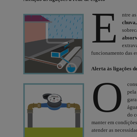
E
ntre a
chuva,
sobrec
absorv
extrav
funcionamento das es
Alerta às ligações d
O
cons
pela
gara
água
do c
manter em condições
atender as necessida