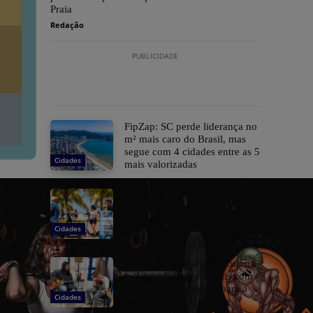
Praia
Redação
PUBLICIDADE
FipZap: SC perde liderança no
m² mais caro do Brasil, mas
segue com 4 cidades entre as 5
Cidades
mais valorizadas
Itapema: JET chega à cidade e
amplia opções de mobilidade
com patinetes elétricos
Cidades
compartilhados
Itapema: Secretaria de Cultura
retoma oficinas culturais com
diversas modalidades para a
Cidades
comunidade