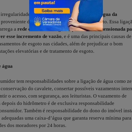
s irregularidades
mais comuns está a ligação da água da
proveniente de calhas e ralos, ao sistema de esgoto. Essa ligaç
arrega a
rede coletora de esgoto, que não foi dimensionada p
er esse incremento de vazão
, e é uma das principais causas de
asamentos de esgoto nas cidades, além de prejudicar o bom
tações elevatórias e de tratamento de esgoto.
e água
umidor tem responsabilidades sobre a ligação de água como ze
 conservação do cavalete, consertar possíveis vazamentos inter
ntir o acesso, com segurança, aos leituristas. O vazamento de
 depois do hidrômetro é de exclusiva responsabilidade
onsumidor. Também é responsabilidade do dono do imóvel insta
 adequadas uma caixa-d’água que garanta reserva mínima para
des dos moradores por 24 horas.