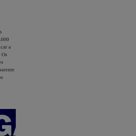
s
1.000
icar a
. Os
es
parente
os