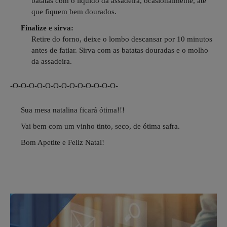
batatas com o líquido da assadeira, ocasionalmente, até
que fiquem bem dourados.
Finalize e sirva:
Retire do forno, deixe o lombo descansar por 10 minutos
antes de fatiar. Sirva com as batatas douradas e o molho
da assadeira.
-O-O-O-O-O-O-O-O-O-O-O-O-O-
Sua mesa natalina ficará ótima!!!
Vai bem com um vinho tinto, seco, de ótima safra.
Bom Apetite e Feliz Natal!