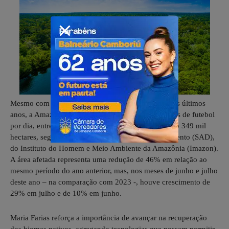
Mesmo com a diminuição do desmatamento nos dois últimos
anos, a Amazônia perdeu o equivalente a mil campos de futebol
por dia, entre agosto de 2023 e julho 2024, somando 349 mil
hectares, segundo o Sistema de Alerta de Desmatamento (SAD),
do Instituto do Homem e Meio Ambiente da Amazônia (Imazon).
A área afetada representa uma redução de 46% em relação ao
mesmo período do ano anterior, mas, nos meses de junho e julho
deste ano – na comparação com 2023 -, houve crescimento de
29% em julho e de 10% em junho.
Maria Farias reforça a importância de avançar na recuperação