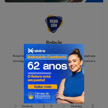
Redação
https://www.instagram.com/folhadoestadosc/
Portal do notícias Folha do Estado especializado em jornalismo
investigativo e de denúncias, há 20 anos, ajudando a escrever a
história dos catarinenses.
Facebook
X
WhatsApp