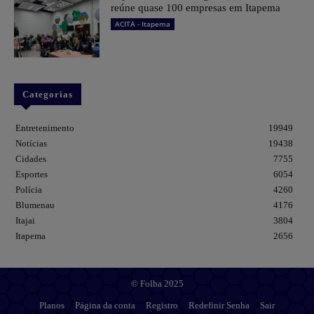
reúne quase 100 empresas em Itapema
ACITA - Itapema
Categorias
Entretenimento
19949
Notícias
19438
Cidades
7755
Esportes
6054
Polícia
4260
Blumenau
4176
Itajai
3804
Itapema
2656
© Folha 2025
Planos
Página da conta
Registro
Redefinir Senha
Sair