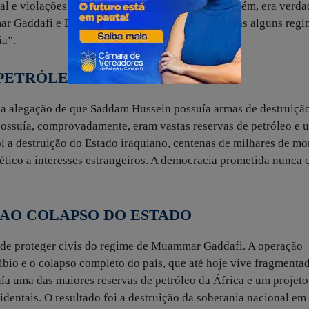
onal e violações de direitos humanos. O mesmo, porém, era verd
 Gaddafi e Bashar al-Assad. Ainda assim, apenas alguns regi
ia”.
 PETRÓLEO REAL
 a alegação de que Saddam Hussein possuía armas de destruiçã
possuía, comprovadamente, eram vastas reservas de petróleo e 
i a destruição do Estado iraquiano, centenas de milhares de mo
gético a interesses estrangeiros. A democracia prometida nunca 
” AO COLAPSO DO ESTADO
 de proteger civis do regime de Muammar Gaddafi. A operação
íbio e o colapso completo do país, que até hoje vive fragmenta
suía uma das maiores reservas de petróleo da África e um projeto
entais. O resultado foi a destruição da soberania nacional e