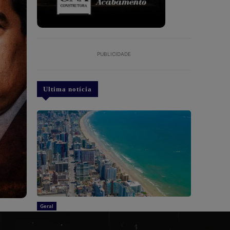
PUBLICIDADE
Ultima notícia
Geral
AMME apresenta ao prefeito Alexandre Xepa
prioridades para o Orçamento de 2027 em Meia