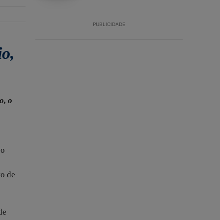
PUBLICIDADE
io,
o, o
vo
to de
de