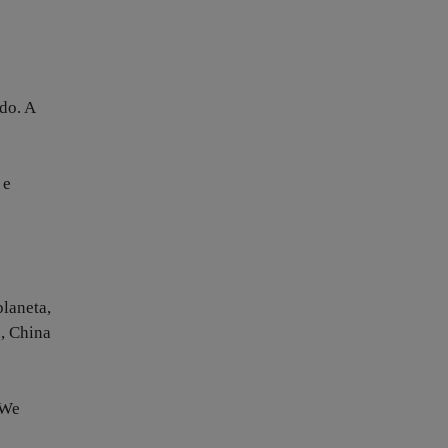
do. A
 e
laneta,
a, China
 We