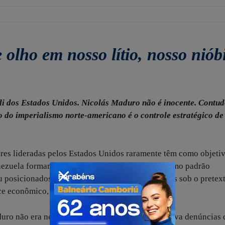
 olho em nosso lítio, nosso niób
i dos Estados Unidos. Nicolás Maduro não é inocente. Contud
co do imperialismo norte-americano é o controle estratégico de
ares lideradas pelos Estados Unidos raramente têm como objeti
 Venezuela formam uma sequência lógica de um mesmo padrão
ou posicionados em regiões-chave, tornam-se alvos sob o pretex
e econômico, energético e militar.
aduro não era nenhum santo. Seu governo acumulava denúncias 