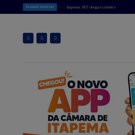
Itapema: JET chega à cidade e
ÚLTIMAS NOTÍCIAS
amplia opções de mobilidade com
patinetes elétricos compartilhados