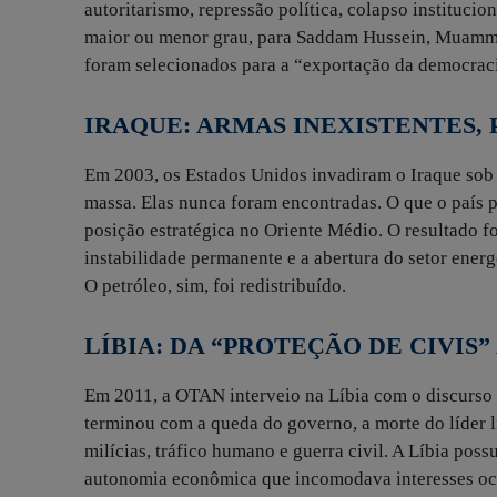
autoritarismo, repressão política, colapso instituci
maior ou menor grau, para Saddam Hussein, Muammar
foram selecionados para a “exportação da democrac
IRAQUE: ARMAS INEXISTENTES,
Em 2003, os Estados Unidos invadiram o Iraque sob
massa. Elas nunca foram encontradas. O que o país 
posição estratégica no Oriente Médio. O resultado fo
instabilidade permanente e a abertura do setor ener
O petróleo, sim, foi redistribuído.
LÍBIA: DA “PROTEÇÃO DE CIVIS
Em 2011, a OTAN interveio na Líbia com o discurso
terminou com a queda do governo, a morte do líder l
milícias, tráfico humano e guerra civil. A Líbia pos
autonomia econômica que incomodava interesses ocid