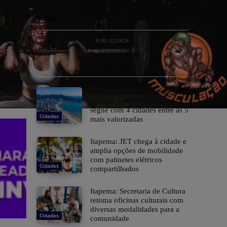
Praia
Redação
PUBLICIDADE
FipZap: SC perde liderança no
m² mais caro do Brasil, mas
segue com 4 cidades entre as 5
Cidades
mais valorizadas
Itapema: JET chega à cidade e
amplia opções de mobilidade
com patinetes elétricos
Cidades
compartilhados
Itapema: Secretaria de Cultura
retoma oficinas culturais com
diversas modalidades para a
Cidades
comunidade