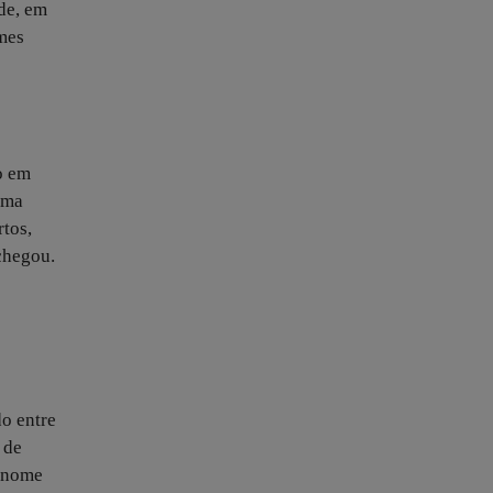
ade, em
mes
o em
uma
rtos,
chegou.
do entre
 de
m nome