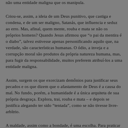
não uma entidade maligna que os manipula.
Criou-se, assim, a ideia de um Deus punitivo, que castiga e
condena, e de um ser maligno, Satanás, que influencia e seduz
ao erro. Mas, afinal, quem mente, rouba e mata se não os
próprios homens? Quando Jesus afirmou que “o pai da mentira é
o diabo”, talvez estivesse apenas personificando aquilo que, na
verdade, são características humanas. O ódio, a inveja e a
corrupção moral são produtos da própria natureza humana, mas,
para fugir da responsabilidade, muitos preferem atribuí-los a uma
entidade maligna.
Assim, surgem os que exorcizam demônios para justificar seus
pecados e os que dizem que o afastamento de Deus é a causa do
mal. No fundo, porém, a humanidade é a única arquiteta de sua
própria desgraça. Explora, trai, rouba e mata – e depois se
justifica alegando ter sido “tentada”, como se não tivesse livre-
arbítrio.
A maldade, assim como a bondade, é uma escolha. Para praticar