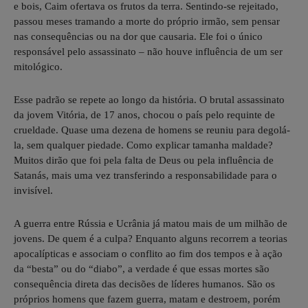
e bois, Caim ofertava os frutos da terra. Sentindo-se rejeitado,
passou meses tramando a morte do próprio irmão, sem pensar
nas consequências ou na dor que causaria. Ele foi o único
responsável pelo assassinato – não houve influência de um ser
mitológico.
Esse padrão se repete ao longo da história. O brutal assassinato
da jovem Vitória, de 17 anos, chocou o país pelo requinte de
crueldade. Quase uma dezena de homens se reuniu para degolá-
la, sem qualquer piedade. Como explicar tamanha maldade?
Muitos dirão que foi pela falta de Deus ou pela influência de
Satanás, mais uma vez transferindo a responsabilidade para o
invisível.
A guerra entre Rússia e Ucrânia já matou mais de um milhão de
jovens. De quem é a culpa? Enquanto alguns recorrem a teorias
apocalípticas e associam o conflito ao fim dos tempos e à ação
da “besta” ou do “diabo”, a verdade é que essas mortes são
consequência direta das decisões de líderes humanos. São os
próprios homens que fazem guerra, matam e destroem, porém