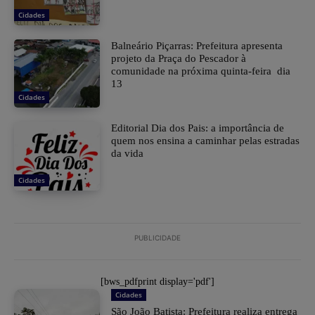
Cidades
Balneário Piçarras: Prefeitura apresenta
projeto da Praça do Pescador à
comunidade na próxima quinta-feira dia
13
Cidades
Editorial Dia dos Pais: a importância de
quem nos ensina a caminhar pelas estradas
da vida
Cidades
PUBLICIDADE
[bws_pdfprint display='pdf']
Cidades
São João Batista: Prefeitura realiza entrega