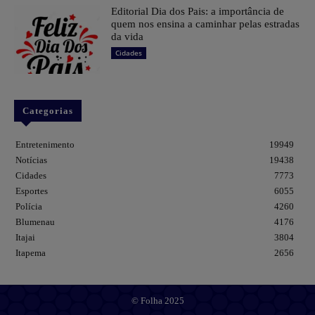
Editorial Dia dos Pais: a importância de
quem nos ensina a caminhar pelas estradas
da vida
Cidades
Categorias
Entretenimento
19949
Notícias
19438
Cidades
7773
Esportes
6055
Polícia
4260
Blumenau
4176
Itajai
3804
Itapema
2656
© Folha 2025