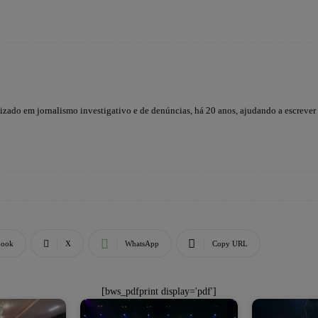
lizado em jornalismo investigativo e de denúncias, há 20 anos, ajudando a escrever
book
X
WhatsApp
Copy URL
[bws_pdfprint display='pdf']