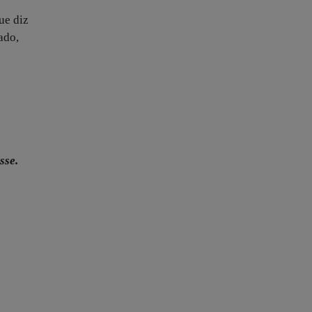
ue diz
ado,
sse.