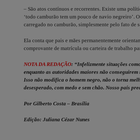
– São atos contínuos e recorrentes. Existe uma polí
‘todo camburão tem um pouco de navio negreiro’. O c
carregado no camburão, simplesmente pelo fato de se
Ela conta que pais e mães permanentemente orienta
comprovante de matrícula ou carteira de trabalho pa
NOTA DA REDAÇÃO
: “Infelizmente situações com
enquanto as autoridades maiores não conseguirem r
Isso não modifica o homem negro, não o torna melho
desesperado, com medo e sem chão. Nosso país prec
Por Gilberto Costa – Brasília
Edição: Juliana Cézar Nunes