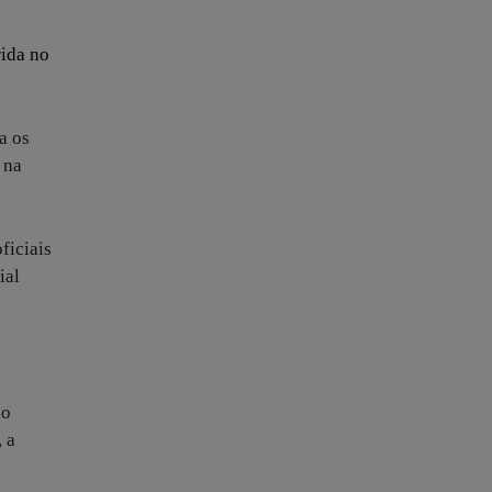
ida no
a os
 na
ficiais
ial
do
 a