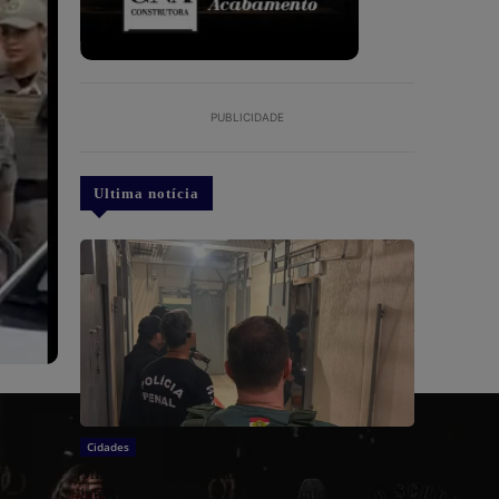
PUBLICIDADE
Ultima notícia
Cidades
MPSC: Operação “Caminho Sem Volta”
intensifica combate a facção criminosa na