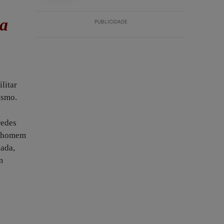
ça
PUBLICIDADE
litar
ismo.
redes
um homem
gada,
m