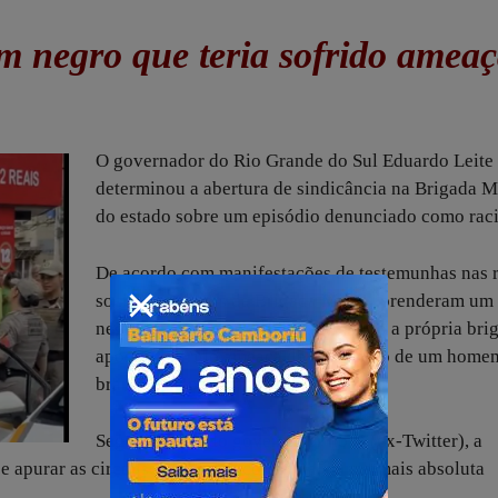
m negro que teria sofrido amea
O governador do Rio Grande do Sul Eduardo Leite
determinou a abertura de sindicância na Brigada Mi
do estado sobre um episódio denunciado como rac
De acordo com manifestações de testemunhas nas 
sociais, policiais da Brigada Militar prenderam 
negro de 40 anos que havia chamado a própria bri
após ter sofrido ameaça de homicídio de um home
branco que portava uma faca.
Segundo nota do governador no X (ex-Twitter), a
 apurar as circunstâncias da ocorrência, com a mais absoluta