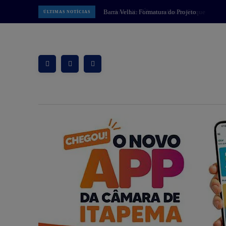
Joinville: Últimos dias do Cirque
ÚLTIMAS NOTÍCIAS
Amar têm ingressos promocionais a
partir de R$ 40