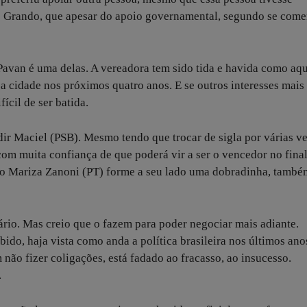
ee Grando, que apesar do apoio governamental, segundo se come
Pavan é uma delas. A vereadora tem sido tida e havida como aq
a cidade nos próximos quatro anos. E se outros interesses mais 
ícil de ser batida.
dir Maciel (PSB). Mesmo tendo que trocar de sigla por várias ve
om muita confiança de que poderá vir a ser o vencedor no fina
 caso Mariza Zanoni (PT) forme a seu lado uma dobradinha, també
rio. Mas creio que o fazem para poder negociar mais adiante.
bido, haja vista como anda a política brasileira nos últimos ano
ão fizer coligações, está fadado ao fracasso, ao insucesso.
.