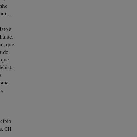
inho
mento…
dato à
iante,
ho, que
tido,
 que
debista
B
iana
a,
ncípio
os, CH