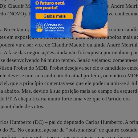
D); Claudir Maciel (PSB); Peeter Lee Grando (PL); André Meir
tardo (NOVO). E algum outro nome que ainda não tive conheci
s. No entanto, a maioria deles deve ser referendada como candi
es em exposição, o fizeram talvez para negociar apoios mais ad
derá vir a ser vice de Claudir Maciel; ou ainda André Meirin
. A fase das negociações ainda não foi exposta por nenhum par
êm se desenvolvendo há muito tempo. Senão vejamos: comenta-se
ilson Probst do MDB. Probst desejava ser ele o candidato eme
, ele deve se unir ao candidato do atual prefeito, ou então o MD
ciel, que a princípio comentava-se que ele poderia unir-se à Jul
água abaixo. Mas, devido à sua posição mais ao campo da esquerd
o PT. A chapa ficaria muito forte uma vez que o Partido dos
quantidade de votos.
Carlos Humberto (DC) – pai do deputado Carlos Humberto. A pri
o do PL. No entanto, apesar de “bolsonarista” de quatro costad
 preferiu apoiar outra pessoa, mesmo que essa pessoa tivesse