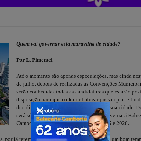
Quem vai governar esta maravilha de cidade?
Por L. Pimentel
Até o momento são apenas especulações, mas ainda nes
de julho, depois de realizadas as Convenções Municipai
serão conhecidas todas as candidaturas que estarão post
disposição para que o eleitor balnear possa optar e fina
decidir, democraticamente, o melhor para sua cidade. D
será só confirmar nas urnas aquele que governará Balne
Camboriú nos próximos quatro anos: 2025 e 2028.
s, por já terem se declarado pré-candidatos já tem um bom tem