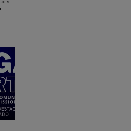
s uma
io