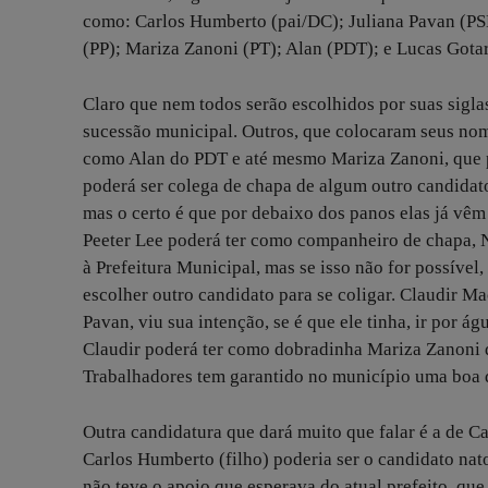
como: Carlos Humberto (pai/DC); Juliana Pavan (PS
(PP); Mariza Zanoni (PT); Alan (PDT); e Lucas Go
Claro que nem todos serão escolhidos por suas sigla
sucessão municipal. Outros, que colocaram seus nom
como Alan do PDT e até mesmo Mariza Zanoni, que po
poderá ser colega de chapa de algum outro candidato
mas o certo é que por debaixo dos panos elas já v
Peeter Lee poderá ter como companheiro de chapa, N
à Prefeitura Municipal, mas se isso não for possível
escolher outro candidato para se coligar. Claudir Ma
Pavan, viu sua intenção, se é que ele tinha, ir por 
Claudir poderá ter como dobradinha Mariza Zanoni d
Trabalhadores tem garantido no município uma boa 
Outra candidatura que dará muito que falar é a de 
Carlos Humberto (filho) poderia ser o candidato nat
não teve o apoio que esperava do atual prefeito, que