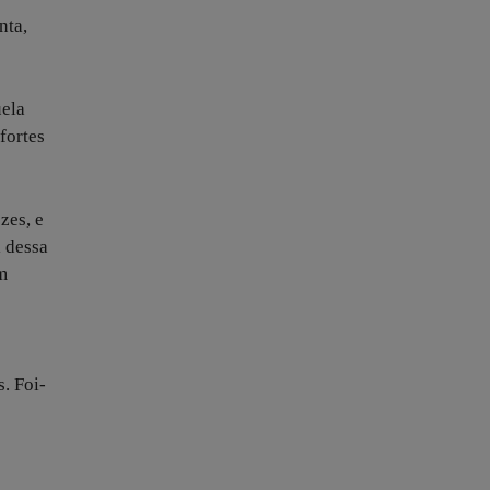
nta,
uela
fortes
zes, e
l dessa
m
s. Foi-