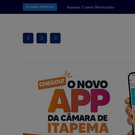
Brusque: 17ª Volta Ciclística
ÚLTIMAS NOTÍCIAS
Cidade de Brusque abre inscrições
e promete reunir atletas de todo o
Brasil