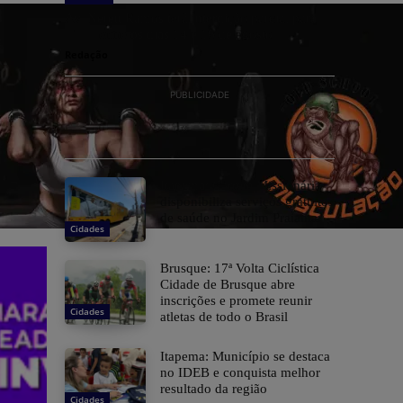
Av. Nereu Ramos terá interdição parcial para
obras entre os dias 14 e 16 de agosto
Redação
PUBLICIDADE
Itapema: Carreta Missionária
disponibiliza serviços gratuitos
de saúde no Jardim Praiamar
Cidades
Brusque: 17ª Volta Ciclística
Cidade de Brusque abre
inscrições e promete reunir
Cidades
atletas de todo o Brasil
Itapema: Município se destaca
no IDEB e conquista melhor
resultado da região
Cidades