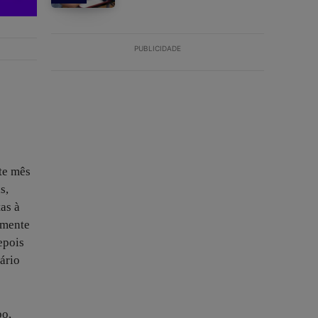
PUBLICIDADE
te mês
s,
as à
lmente
epois
ário
po,