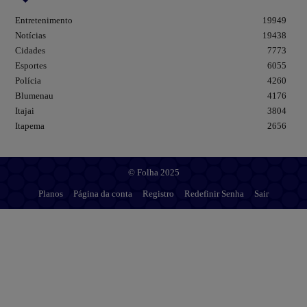
Entretenimento
19949
Notícias
19438
Cidades
7773
Esportes
6055
Polícia
4260
Blumenau
4176
Itajai
3804
Itapema
2656
© Folha 2025
Planos
Página da conta
Registro
Redefinir Senha
Sair