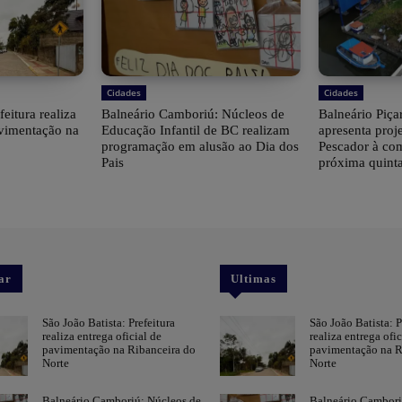
Cidades
Cidades
feitura realiza
Balneário Camboriú: Núcleos de
Balneário Piçar
avimentação na
Educação Infantil de BC realizam
apresenta proj
programação em alusão ao Dia dos
Pescador à co
Pais
próxima quinta
ar
Ultimas
São João Batista: Prefeitura
São João Batista: P
realiza entrega oficial de
realiza entrega ofic
pavimentação na Ribanceira do
pavimentação na R
Norte
Norte
Balneário Camboriú: Núcleos de
Balneário Cambori