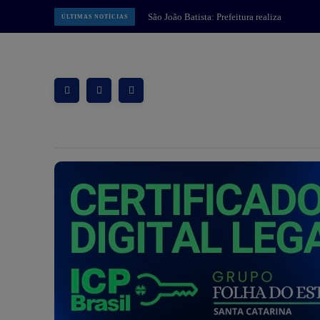
Balneário Camboriú: Núcleos de
ÚLTIMAS NOTÍCIAS
Educação Infantil de BC realizam
programação em alusão ao Dia dos
Pais