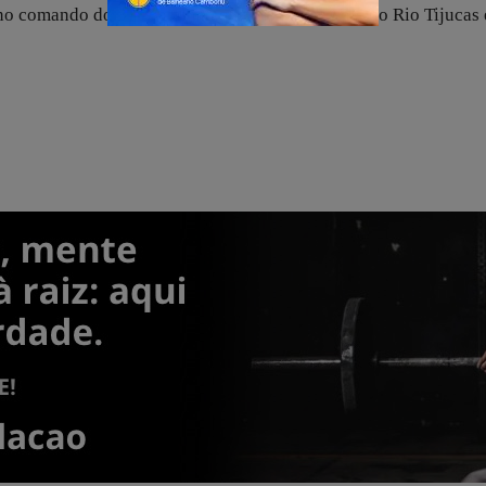
 e no comando do 31º Batalhão que compõem Vale do Rio Tijucas 