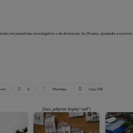
lizado em jornalismo investigativo e de denúncias, há 20 anos, ajudando a escrever
book
X
WhatsApp
Copy URL
[bws_pdfprint display='pdf']