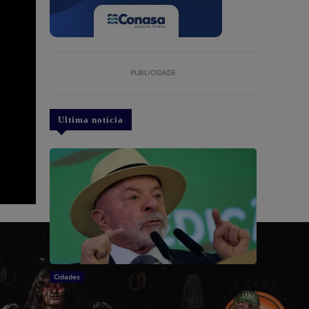
PUBLICIDADE
Ultima notícia
Cidades
São Paulo: Lula quer mostrar a Trump números
de queda do desmatamento na Amazônia