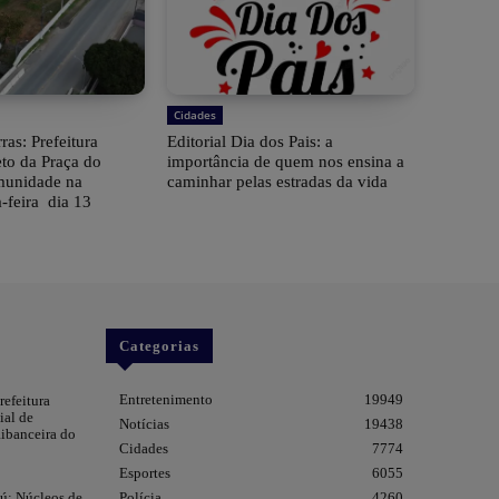
Cidades
ras: Prefeitura
Editorial Dia dos Pais: a
eto da Praça do
importância de quem nos ensina a
munidade na
caminhar pelas estradas da vida
-feira dia 13
Categorias
Entretenimento
19949
refeitura
ial de
Notícias
19438
ibanceira do
Cidades
7774
Esportes
6055
ú: Núcleos de
Polícia
4260