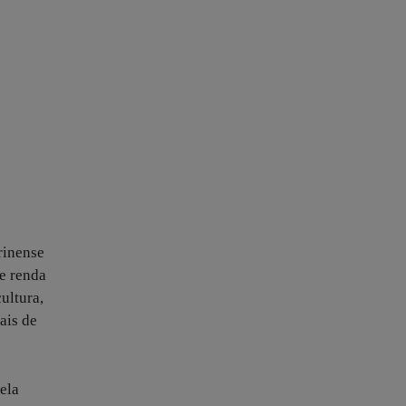
rinense
de renda
ultura,
ais de
ela