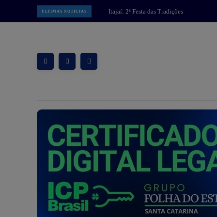
MPSC: Operação “Caminho Sem
ÚLTIMAS NOTÍCIAS
Volta” intensifica combate a facção
criminosa na Grande Florianópolis