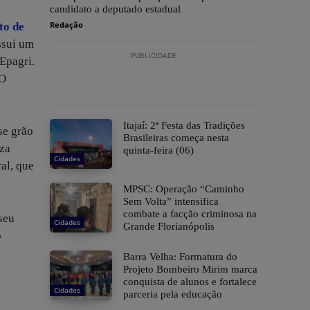
candidato a deputado estadual
Redação
to de
ssui um
PUBLICIDADE
Epagri.
 O
​Itajaí: 2ª Festa das Tradições
se grão
Brasileiras começa nesta
iza
quinta-feira (06)
Cidades
al, que
MPSC: Operação “Caminho
Sem Volta” intensifica
combate a facção criminosa na
seu
Cidades
Grande Florianópolis
o
Barra Velha: Formatura do
Projeto Bombeiro Mirim marca
conquista de alunos e fortalece
Cidades
parceria pela educação