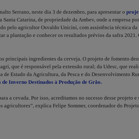
alto Serrano, neste dia 3 de dezembro, para apresentar o
proje
da Santa Catarina, de propriedade da Ambev, onde a empresa po
o pelo agricultor Osvaldo Unicini, com assistência técnica da 
itar a plantação e conhecer os resultados prévios da safra 2021.
os principais ingredientes da cerveja. O projeto de fomento des
ri, que é responsável pela extensão rural; da Udesc, que real
ria de Estado da Agricultura, da Pesca e do Desenvolvimento Rur
is de Inverno Destinados à Produção de Grão.
ara a cevada. Por isso, acreditamos no sucesso desse projeto e 
s agricultores”, explica Felipe Sommer, coordenador do Projet