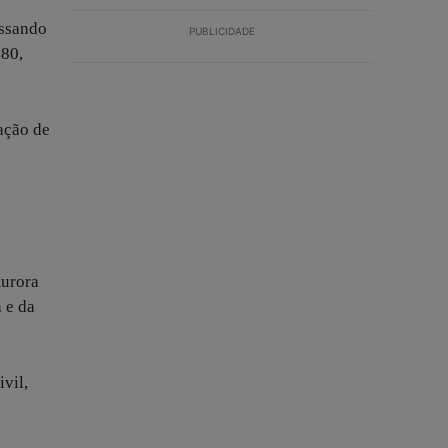
assando
PUBLICIDADE
480,
ação de
Aurora
 e da
vil,
e