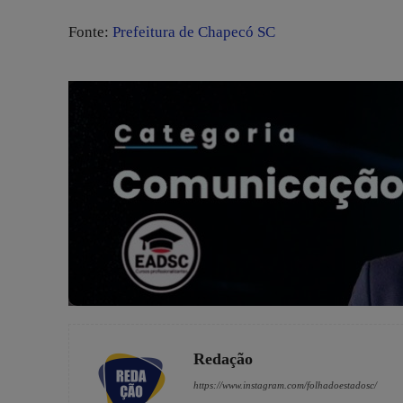
Fonte:
Prefeitura de Chapecó SC
Redação
https://www.instagram.com/folhadoestadosc/