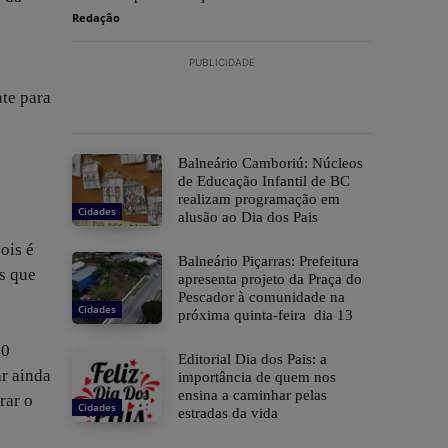
Redação
PUBLICIDADE
te para
Balneário Camboriú: Núcleos
de Educação Infantil de BC
realizam programação em
Cidades
alusão ao Dia dos Pais
ois é
Balneário Piçarras: Prefeitura
s que
apresenta projeto da Praça do
Pescador à comunidade na
Cidades
próxima quinta-feira dia 13
00
Editorial Dia dos Pais: a
ar ainda
importância de quem nos
ensina a caminhar pelas
rar o
Cidades
estradas da vida