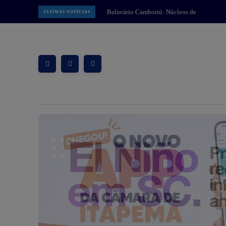
Balneário Camboriú: Núcleos de
Balneário Piçarras: Prefeitura
ÚLTIMAS NOTÍCIAS
Educação Infantil de BC realizam
apresenta projeto da Praça do
programação em alusão ao Dia dos
Pescador à comunidade na próxima
quinta-feira dia 13
Pais