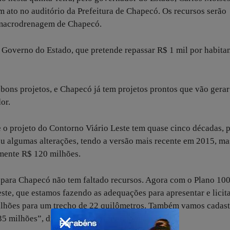
m ato no auditório da Prefeitura de Chapecó. Os recursos serão
e macrodrenagem de Chapecó.
 Governo do Estado, que pretende repassar R$ 1 mil por habitan
a bons projetos, e Chapecó já tem projetos prontos que vão gerar
or.
 o projeto do Contorno Viário Leste tem quase cinco décadas, p
eu algumas alterações, tendo a versão mais recente em 2015, ma
mente R$ 120 milhões.
para Chapecó não tem faltado recursos. Agora com o Plano 10
te, que estamos fazendo as adequações para apresentar e licit
milhões para um trecho de 22 quilômetros. Também vamos cadast
5 milhões”, disse João Rodrigues.