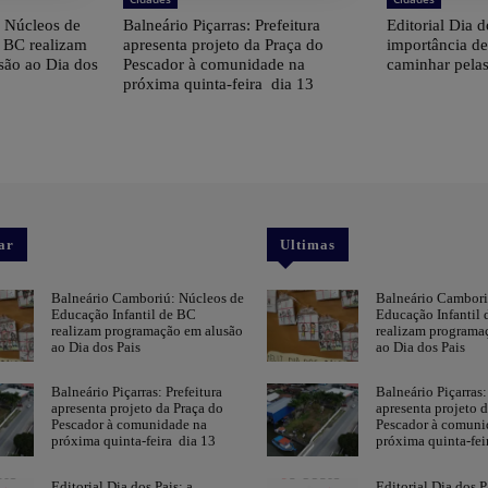
 Núcleos de
Balneário Piçarras: Prefeitura
Editorial Dia d
e BC realizam
apresenta projeto da Praça do
importância d
são ao Dia dos
Pescador à comunidade na
caminhar pelas
próxima quinta-feira dia 13
ar
Ultimas
Balneário Camboriú: Núcleos de
Balneário Cambori
Educação Infantil de BC
Educação Infantil
realizam programação em alusão
realizam programa
ao Dia dos Pais
ao Dia dos Pais
Balneário Piçarras: Prefeitura
Balneário Piçarras:
apresenta projeto da Praça do
apresenta projeto 
Pescador à comunidade na
Pescador à comuni
próxima quinta-feira dia 13
próxima quinta-fei
Editorial Dia dos Pais: a
Editorial Dia dos P