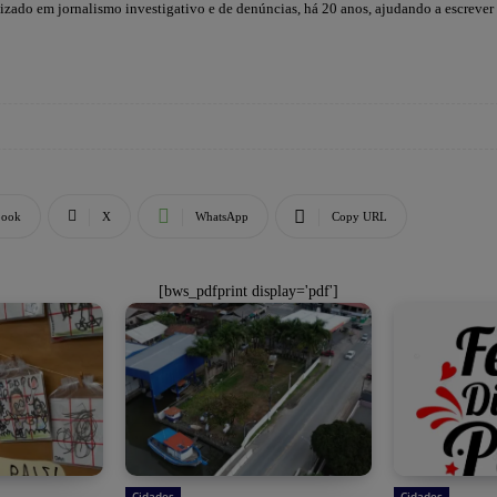
lizado em jornalismo investigativo e de denúncias, há 20 anos, ajudando a escrever
book
X
WhatsApp
Copy URL
[bws_pdfprint display='pdf']
Cidades
Cidades