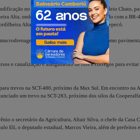
modificação no traçado, saíndo da SCT-480, no Rodeio Chato, p
lheira Alta, onde vira para sair no Belvedere, ligando com a BR-
Cordilheira Alta faça a ligação da BR-282 com Chaepecó.
na macrodrenagem vai destinar para outras obras, como paviment
sos e canalização e alargamento de rios e córregos para evitar
para trevos na SCT-480, próximo da Max Sul. Em encontro na 
anunciado um trevo na SCT-283, próximo dos silos da Cooperalfa
io o secretário da Agricultura, Altair Silva, o chefe da Casa Ci
ulo Eli, o deputado estadual, Marcos Vieira, além de prefeitos 