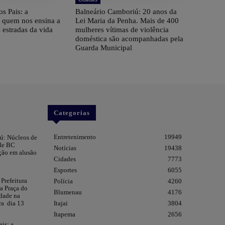
os Pais: a
Balneário Camboriú: 20 anos da
e quem nos ensina a
Lei Maria da Penha. Mais de 400
 estradas da vida
mulheres vítimas de violência
doméstica são acompanhadas pela
Guarda Municipal
Categorias
Entretenimento
19949
ú: Núcleos de
 de BC
Notícias
19438
ção em alusão
Cidades
7773
Esportes
6055
 Prefeitura
Polícia
4260
da Praça do
Blumenau
4176
dade na
Itajai
3804
ra dia 13
Itapema
2656
ais: a