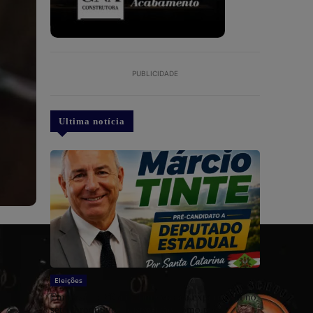
PUBLICIDADE
Ultima notícia
Eleições
Empresário Márcio Tinte coloca experiência no
setor produtivo à disposição como pré-