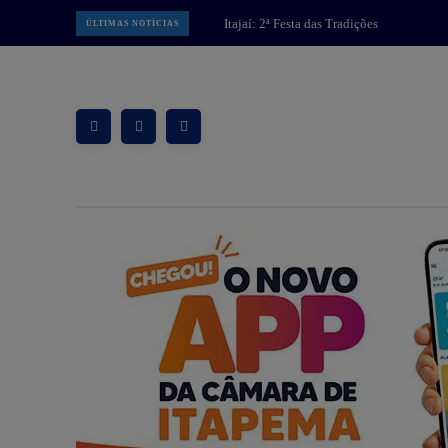
MPSC: Operação “Caminho Sem
ÚLTIMAS NOTÍCIAS
Volta” intensifica combate a facção
criminosa na Grande Florianópolis