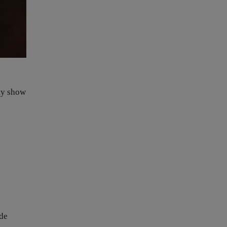
ity show
 de