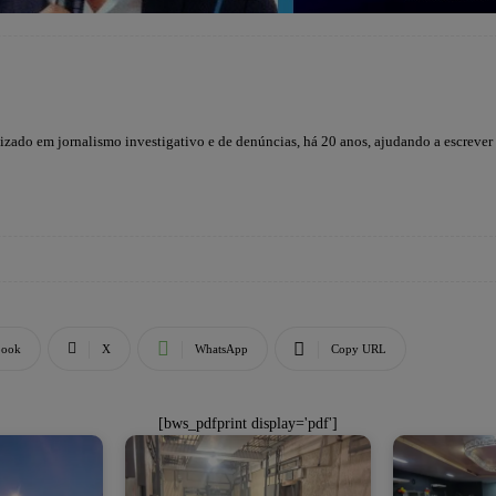
lizado em jornalismo investigativo e de denúncias, há 20 anos, ajudando a escrever
book
X
WhatsApp
Copy URL
[bws_pdfprint display='pdf']