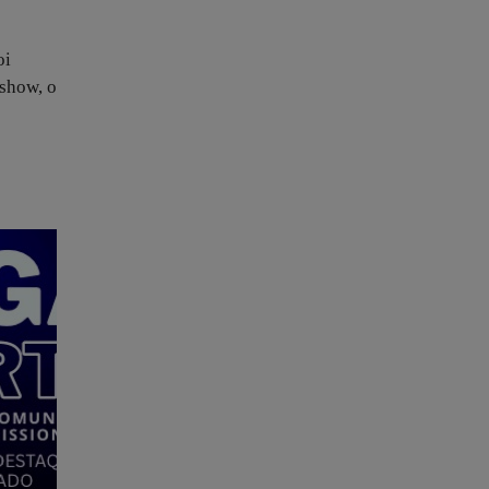
oi
 show, o