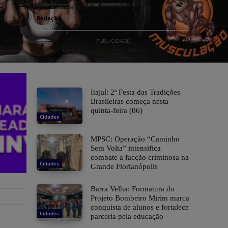
candidato a deputado estadual
Redação
PUBLICIDADE
​Itajaí: 2ª Festa das Tradições
Brasileiras começa nesta
quinta-feira (06)
Cidades
MPSC: Operação “Caminho
Sem Volta” intensifica
combate a facção criminosa na
Cidades
Grande Florianópolis
Barra Velha: Formatura do
Projeto Bombeiro Mirim marca
conquista de alunos e fortalece
Cidades
parceria pela educação