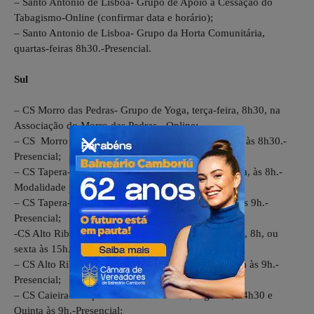
– Santo Antonio de Lisboa- Grupo de Apoio a Cessação do
Tabagismo-Online (confirmar data e horário);
– Santo Antonio de Lisboa- Grupo da Horta Comunitária,
quartas-feiras 8h30.-Presencial.
Sul
– CS Morro das Pedras- Grupo de Yoga, terça-feira, 8h30, na
Associação do Morro das Pedras.- Online;
– CS Morro das Pedras- Grupo de Yoga, sexta-feira, às 8h30.-
Presencial;
– CS Tapera- Grupo de Atividade Física, terça e sexta, às 8h.-
Modalidade presencial;
– CS Tapera- Grupo de Auriculoterapia, sexta-feira às 9h.-
Presencial;
-CS Alto Ribeirão- Grupo de Atividade Física, quarta, 8h, ou
sexta às 15h.-Presencial;
– CS Alto Ribeirão- Grupo de Auriculoterapia, quinta às 9h.-
Presencial;
– CS Caieira- Grupo de Atividade Física, segunda, 14h30 e
Quinta às 9h.-Presencial;