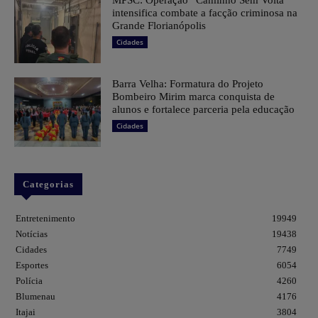
MPSC: Operação “Caminho Sem Volta”
intensifica combate a facção criminosa na
Grande Florianópolis
Cidades
Barra Velha: Formatura do Projeto
Bombeiro Mirim marca conquista de
alunos e fortalece parceria pela educação
Cidades
Categorias
Entretenimento
19949
Notícias
19438
Cidades
7749
Esportes
6054
Polícia
4260
Blumenau
4176
Itajai
3804