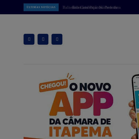
Balneário Piçarras: Prefeitura
ÚLTIMAS NOTÍCIAS
apresenta projeto da Praça do
Pescador à comunidade na próxima
quinta-feira dia 13