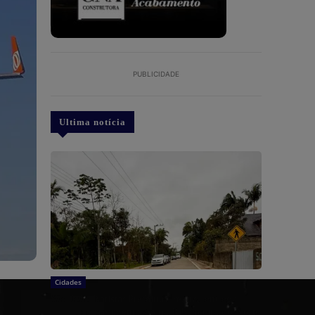
PUBLICIDADE
Ultima notícia
Cidades
São João Batista: Prefeitura realiza entrega
oficial de pavimentação na Ribanceira do Norte