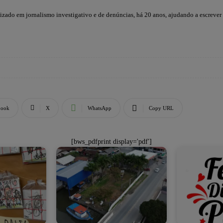
lizado em jornalismo investigativo e de denúncias, há 20 anos, ajudando a escrever
book
X
WhatsApp
Copy URL
[bws_pdfprint display='pdf']