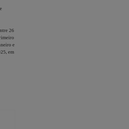
e
ntre 26
rimeiro
aneiro e
025, em