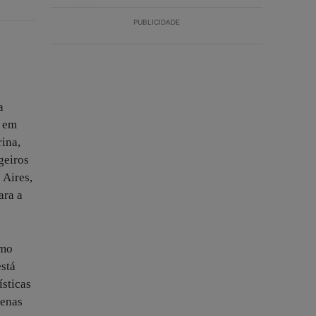
PUBLICIDADE
a
s em
ina,
geiros
 Aires,
ara a
omo
está
ísticas
penas