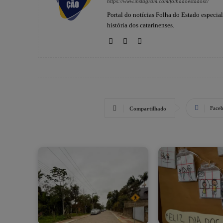
https://www.instagram.com/folhadoestadosc/
Portal do notícias Folha do Estado especia
história dos catarinenses.
Face
Compartilhado