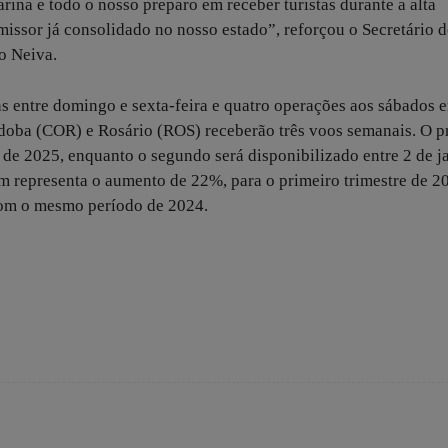
ina e todo o nosso preparo em receber turistas durante a alta
ssor já consolidado no nosso estado”, reforçou o Secretário d
o Neiva.
s entre domingo e sexta-feira e quatro operações aos sábados e
doba (COR) e Rosário (ROS) receberão três voos semanais. O p
o de 2025, enquanto o segundo será disponibilizado entre 2 de j
ém representa o aumento de 22%, para o primeiro trimestre de 2
com o mesmo período de 2024.