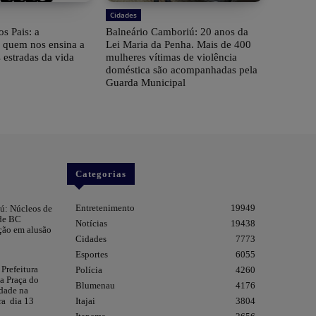
Cidades
os Pais: a
Balneário Camboriú: 20 anos da
e quem nos ensina a
Lei Maria da Penha. Mais de 400
 estradas da vida
mulheres vítimas de violência
doméstica são acompanhadas pela
Guarda Municipal
Categorias
Entretenimento
19949
ú: Núcleos de
 de BC
Notícias
19438
ção em alusão
Cidades
7773
Esportes
6055
 Prefeitura
Polícia
4260
da Praça do
Blumenau
4176
dade na
Itajai
3804
ra dia 13