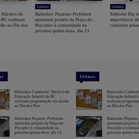
Cidades
Cidades
 Núcleos de
Balneário Piçarras: Prefeitura
Editorial Dia d
e BC realizam
apresenta projeto da Praça do
importância d
são ao Dia dos
Pescador à comunidade na
caminhar pelas
próxima quinta-feira dia 13
ar
Ultimas
Balneário Camboriú: Núcleos de
Balneário Cambori
Educação Infantil de BC
Educação Infantil
realizam programação em alusão
realizam programa
ao Dia dos Pais
ao Dia dos Pais
Balneário Piçarras: Prefeitura
Balneário Piçarras:
apresenta projeto da Praça do
apresenta projeto 
Pescador à comunidade na
Pescador à comuni
próxima quinta-feira dia 13
próxima quinta-fei