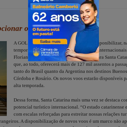
pcionar o Verão
A GOL Linhas Aéreas anunciou que vai disponibilizar, n
temporada de verão 2024/2025, 680 voos internacionai
Florianópolis. Representando um marco para Santa Catar
que, ao todo, oferecerá mais de 127 mil assentos a passa
tanto do Brasil quanto da Argentina nos destinos Buenos
Córdoba e Rosário. Os novos voos estarão disponíveis p
alta temporada.
Dessa forma, Santa Catarina mais uma vez se destaca c
potencial turístico internacional. “O estado catarinense 
com escalas reforçadas para estreitar nossas relações tur
trangeiros. A disponibilização de novos voos é um marco não a