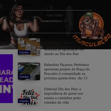
Redação
PUBLICIDADE
Balneário Camboriú: Núcleos
de Educação Infantil de BC
realizam programação em
Cidades
alusão ao Dia dos Pais
Balneário Piçarras: Prefeitura
apresenta projeto da Praça do
Pescador à comunidade na
Cidades
próxima quinta-feira dia 13
Editorial Dia dos Pais: a
importância de quem nos
ensina a caminhar pelas
Cidades
estradas da vida