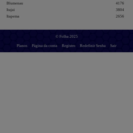
Blumenau
4176
Itajai
3804
Itapema
2656
© Folha 2025
Planos
Página da conta
Registro
Redefinir Senha
Sair