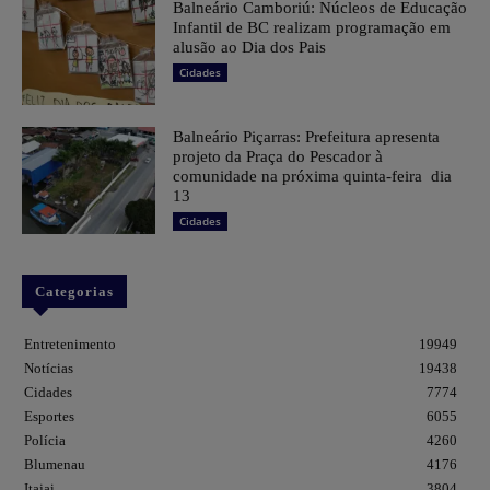
Balneário Camboriú: Núcleos de Educação
Infantil de BC realizam programação em
alusão ao Dia dos Pais
Cidades
Balneário Piçarras: Prefeitura apresenta
projeto da Praça do Pescador à
comunidade na próxima quinta-feira dia
13
Cidades
Categorias
Entretenimento
19949
Notícias
19438
Cidades
7774
Esportes
6055
Polícia
4260
Blumenau
4176
Itajai
3804