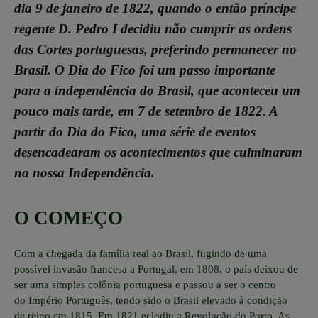
dia 9 de janeiro de 1822, quando o então príncipe
regente D. Pedro I decidiu não cumprir as ordens
das Cortes portuguesas, preferindo permanecer no
Brasil. O Dia do Fico foi um passo importante
para a independência do Brasil, que aconteceu um
pouco mais tarde, em 7 de setembro de 1822. A
partir do Dia do Fico, uma série de eventos
desencadearam os acontecimentos que culminaram
na nossa Independência.
O COMEÇO
Com a
chegada da família real ao Brasil
, fugindo de uma
possível invasão francesa a Portugal, em 1808, o país deixou de
ser uma simples
colônia
portuguesa e passou a ser o centro
do
Império Português
, tendo sido o
Brasil
elevado à condição
de
reino
em 1815. Em 1821 eclodiu a
Revolução do Porto
. As