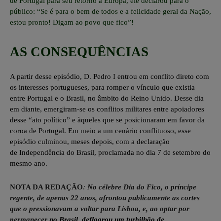
de
Portugal
para seu retorno à
Europa
, ele declarou para o
público: “Se é para o bem de todos e a felicidade geral da Nação,
estou pronto! Digam ao povo que fico”!
AS CONSEQUÊNCIAS
A partir desse episódio, D. Pedro I entrou em conflito direto com
os interesses portugueses, para romper o vínculo que existia
entre
Portugal
e o
Brasil
, no âmbito do
Reino Unido
. Desse dia
em diante, emergiram-se os conflitos militares entre apoiadores
desse “ato político” e àqueles que se posicionaram em favor da
coroa de Portugal. Em meio a um cenário conflituoso, esse
episódio culminou, meses depois, com a declaração
de
Independência do Brasil
, proclamada no dia
7 de setembro
do
mesmo ano.
NOTA DA REDAÇÃO
:
No célebre Dia do Fico, o príncipe
regente, de apenas 22 anos, afrontou publicamente as cortes
que o pressionavam a voltar para Lisboa, e, ao optar por
permanecer
no Brasil, deflagrou um turbilhão de