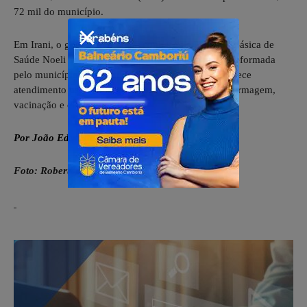
72 mil do município.
Em Irani, o governador ainda conheceu a Unidade Básica de
Saúde Noeli Terezinha Marcon, que foi totalmente reformada
pelo município, no valor de R$ 200 mil. A UBS oferece
atendimento psicológico, farmácia, fisioterapia, enfermagem,
vacinação e clínico geral.
Por João Eduardo – SECOM
Foto: Roberto Zacarias / SECOM