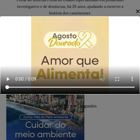
investigativo e de denúncias, há 20 anos, ajudando a escrever a
história dos catarinenses.
Facebook
X
WhatsApp
PUBLICIDADE
Isso vai fechar em
4
segundos