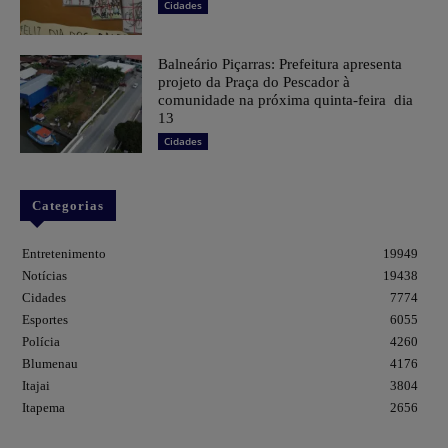
Cidades
Balneário Piçarras: Prefeitura apresenta
projeto da Praça do Pescador à
comunidade na próxima quinta-feira dia
13
Cidades
Categorias
Entretenimento
19949
Notícias
19438
Cidades
7774
Esportes
6055
Polícia
4260
Blumenau
4176
Itajai
3804
Itapema
2656