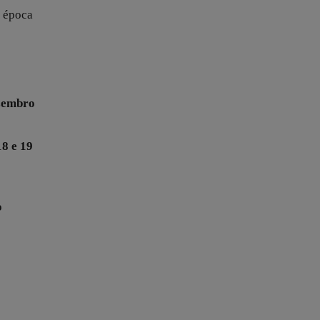
a época
ezembro
18 e 19
o