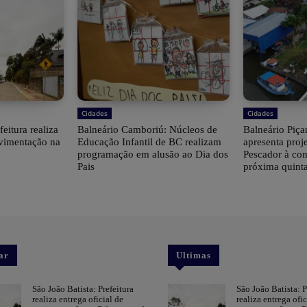
Cidades
Cidades
feitura realiza
Balneário Camboriú: Núcleos de
Balneário Piçar
avimentação na
Educação Infantil de BC realizam
apresenta proj
programação em alusão ao Dia dos
Pescador à co
Pais
próxima quinta
ar
Ultimas
São João Batista: Prefeitura
São João Batista: P
realiza entrega oficial de
realiza entrega ofic