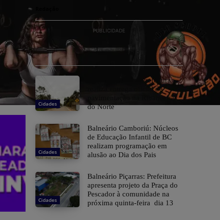
Redação
PUBLICIDADE
São João Batista: Prefeitura
realiza entrega oficial de
pavimentação na Ribanceira
Cidades
do Norte
Balneário Camboriú: Núcleos
de Educação Infantil de BC
realizam programação em
Cidades
alusão ao Dia dos Pais
Balneário Piçarras: Prefeitura
apresenta projeto da Praça do
Pescador à comunidade na
Cidades
próxima quinta-feira dia 13