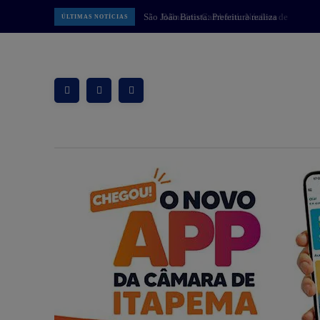
Balneário Camboriú: Núcleos de
ÚLTIMAS NOTÍCIAS
Educação Infantil de BC realizam
programação em alusão ao Dia dos
Pais