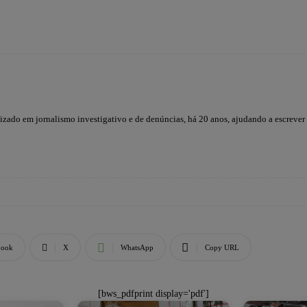
lizado em jornalismo investigativo e de denúncias, há 20 anos, ajudando a escrever
book
X
WhatsApp
Copy URL
[bws_pdfprint display='pdf']