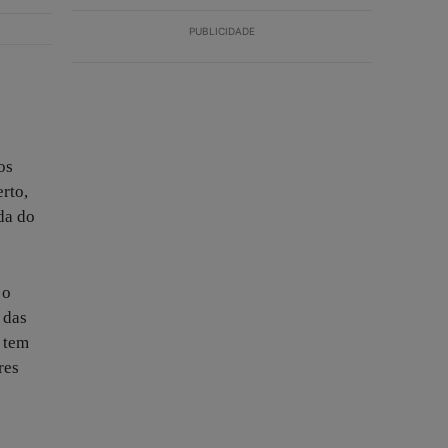
PUBLICIDADE
os
rto,
da do
 o
 das
o tem
res
e