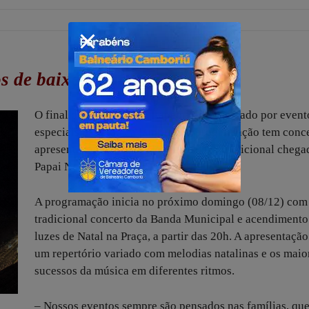
s de baixo ruído
O final de ano 2024 em Itapema será marcado por event
especiais para toda a família. Na programação tem conce
apresentações, espetáculo musical e a tradicional chega
Papai Noel na Praça da Paz.
A programação inicia no próximo domingo (08/12) com
tradicional concerto da Banda Municipal e acendimento
luzes de Natal na Praça, a partir das 20h. A apresentaçã
um repertório variado com melodias natalinas e os maio
sucessos da música em diferentes ritmos.
– Nossos eventos sempre são pensados nas famílias, qu