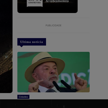
PUBLICIDADE
Ultima notícia
Cidades
São Paulo: Lula quer mostrar a Trump números
de queda do desmatamento na Amazônia