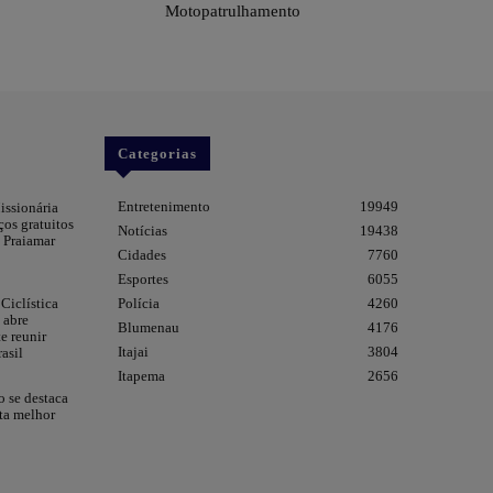
Motopatrulhamento
Categorias
Entretenimento
19949
issionária
ços gratuitos
Notícias
19438
 Praiamar
Cidades
7760
Esportes
6055
Ciclística
Polícia
4260
 abre
Blumenau
4176
e reunir
Itajai
3804
asil
Itapema
2656
 se destaca
ta melhor