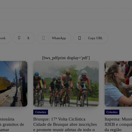
book
X
WhatsApp
Copy URL
[bws_pdfprint display='pdf']
Cidades
Cidades
sionária
Brusque: 17ª Volta Ciclística
Itapema: Munic
s gratuitos de
Cidade de Brusque abre inscrições
IDEB e conqui
iamar
e promete reunir atletas de todo o
da região