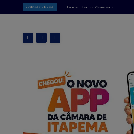
Brusque: 17ª Volta Ciclística
ÚLTIMAS NOTÍCIAS
Cidade de Brusque abre inscrições
e promete reunir atletas de todo o
Brasil