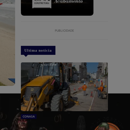
PUBLICIDADE
Ultima notícia
CONASA
Av. Nereu Ramos terá interdição parcial para
obras entre os dias 14 e 16 de agosto