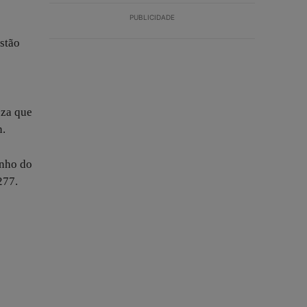
PUBLICIDADE
stão
eza que
n.
inho do
277.