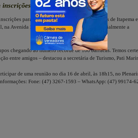
 inscrições encerradas
inscrições para o tradicional Encontro dos Amigos de Itapema e
il, na Avenida Beira Mar do Centro, e encerra oficialmente a
rupos chegando ao número recorde de 100 barracas. Temos cert
ação entre amigos – destacou a secretária de Turismo, Pati Mari
icipar de uma reunião no dia 16 de abril, às 18h15, no Plenar
informações: Fone: (47) 3267-1593 – WhatsApp: (47) 99174-6