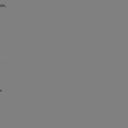
te,
 a