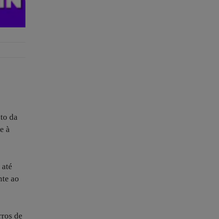
to da
e à
 até
nte ao
rros de