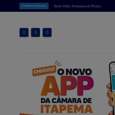
Barra Velha: Formatura do Projeto
ÚLTIMAS NOTÍCIAS
Bombeiro Mirim marca conquista
de alunos e fortalece parceria pela
educação